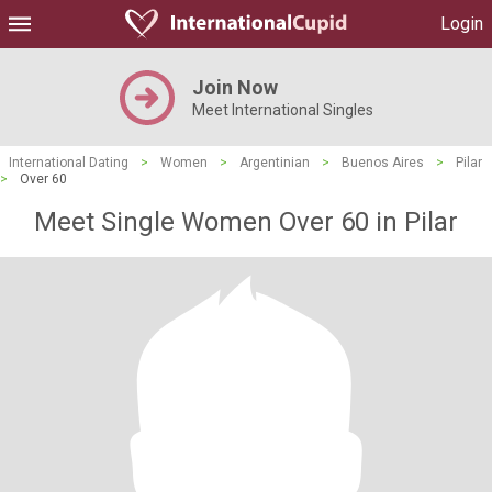
Login
Join Now
Meet International Singles
International Dating
>
Women
>
Argentinian
>
Buenos Aires
>
Pilar
>
Over 60
Meet Single Women Over 60 in Pilar