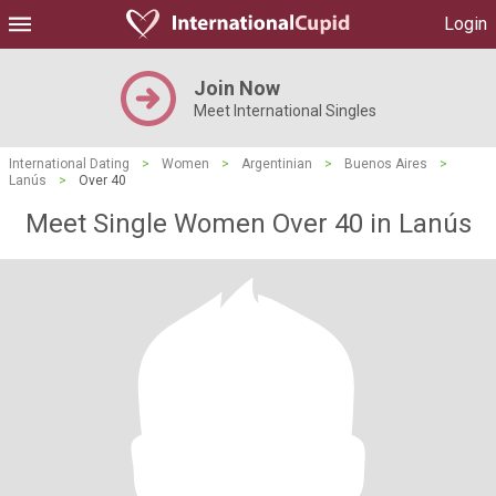
Login
Join Now
Meet International Singles
International Dating
>
Women
>
Argentinian
>
Buenos Aires
>
Lanús
>
Over 40
Meet Single Women Over 40 in Lanús