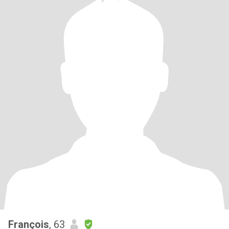
François
, 63