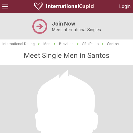
Login
Join Now
Meet International Singles
International Dating
>
Men
>
Brazilian
>
São Paulo
>
Santos
Meet Single Men in Santos