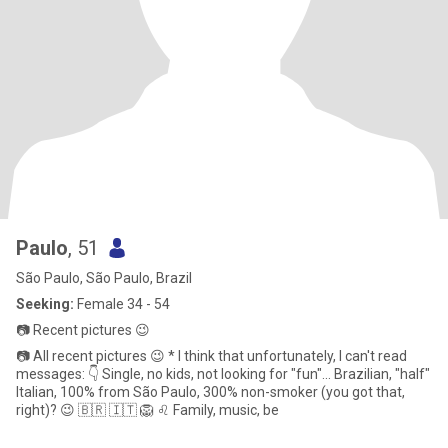
Paulo
, 51
São Paulo, São Paulo, Brazil
Seeking:
Female 34 - 54
📷 Recent pictures 😉
📷 All recent pictures 😉 * I think that unfortunately, I can't read
messages: 👇 Single, no kids, not looking for "fun"... Brazilian, "half"
Italian, 100% from São Paulo, 300% non-smoker (you got that,
right)? 😉 🇧🇷 🇮🇹 🦁 ♌️ Family, music, be