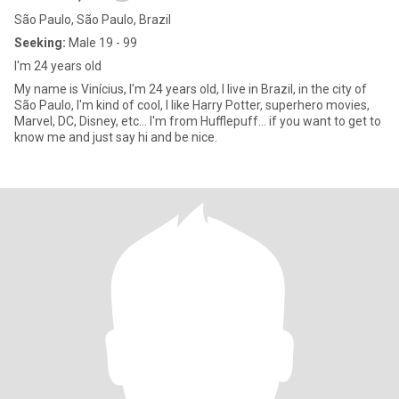
São Paulo, São Paulo, Brazil
Seeking:
Male 19 - 99
I'm 24 years old
My name is Vinícius, I'm 24 years old, I live in Brazil, in the city of
São Paulo, I'm kind of cool, I like Harry Potter, superhero movies,
Marvel, DC, Disney, etc... I'm from Hufflepuff... if you want to get to
know me and just say hi and be nice.