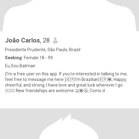
João Carlos
, 28
Presidente Prudente, São Paulo, Brazil
Seeking:
Female 18 - 99
Eu Sou Batman
(I'm a free user on this app. If you're interested in talking to me,
feel free to message me here.)🇧🇷I'm Brazilian🇧🇷💟, Happy,
cheerful, and strong, I have love and great luck wherever I go.
🏋🏾‍♂️🎵 New friendships are welcome.🤝🏾😉; Como d