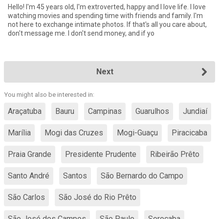
Hello! I'm 45 years old, I'm extroverted, happy and I love life. I love
watching movies and spending time with friends and family. I'm
not here to exchange intimate photos. If that's all you care about,
don't message me. I don't send money, and if yo
Next
You might also be interested in:
Araçatuba
Bauru
Campinas
Guarulhos
Jundiaí
Marília
Mogi das Cruzes
Mogi-Guaçu
Piracicaba
Praia Grande
Presidente Prudente
Ribeirão Prêto
Santo André
Santos
São Bernardo do Campo
São Carlos
São José do Rio Prêto
São José dos Campos
São Paulo
Sorocaba