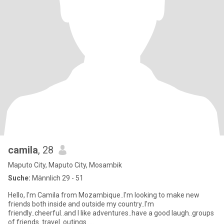
camila
, 28
Maputo City, Maputo City, Mosambik
Suche:
Männlich 29 - 51
Hello, I'm Camila from Mozambique..I'm looking to make new
friends both inside and outside my country..I'm
friendly..cheerful..and I like adventures..have a good laugh..groups
of friends..travel..outings..