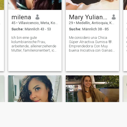
milena
Mary Yuliana Rojas
45
•
Villavicencio, Meta, Kolumbien
29
•
Medellín, Antioquia, Kolumbien
Suche:
Männlich 43 - 53
Suche:
Männlich 38 - 85
Ich bin eine gute
Me considero una Chica
kolumbianische Frau,
Súper Atractiva Sumisa 🌸.
arbeitende, alleinerziehende
Emprendedora Con Muy
Mutter, familienorientiert, ich
buena Iniciativa con Ganas
bin fröhlich, spontan, loyal,
de salir adelante Me gusta
die weiß, wie man schön ist
mucho tener complicidad con
und wie man sich um ihren
mi pareja Ser Muy
Mann und meine Kinder
transparente 👑. y Amorosa,
kümmert. Ich bin körperlich
respetuosa , Humilde De
attraktiv, aber meine Art zu
familia Con Valores
sein ist viel attraktiver und
wertvoller und mit viel Liebe
und Fürsorge zu geben.