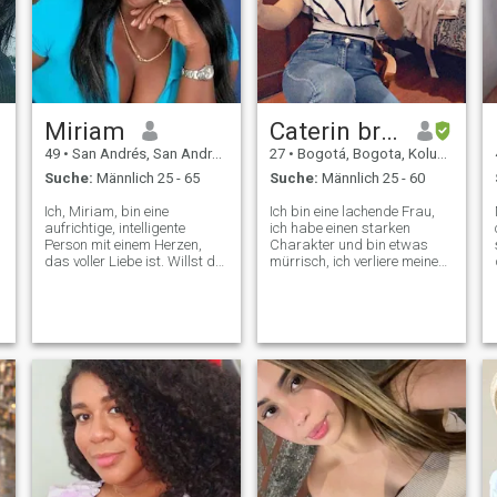
Miriam
Caterin bran s
49
•
San Andrés, San Andrés, Kolumbien
27
•
Bogotá, Bogota, Kolumbien
Suche:
Männlich 25 - 65
Suche:
Männlich 25 - 60
Ich, Miriam, bin eine
Ich bin eine lachende Frau,
aufrichtige, intelligente
ich habe einen starken
Person mit einem Herzen,
Charakter und bin etwas
das voller Liebe ist. Willst du
mürrisch, ich verliere meine
der Auserwählte sein? Ich bin
Zeit nicht gern, ich mag klare
auf der Suche nach einer
und direkte Dinge... Ich habe
ernsthaften, langfristigen
einen Hund namens Polo und
Beziehung, ich bin nicht für
er ist wie mein Baby, also
Spiele, keine
habe ich keine Kinder. Ich bin
Zeitverschwendung, keine
Single Ich bin liebevoll, ich
Denn dafür bin ich nicht hier.
liebe es, meinen Mann
glücklich und zufrieden mit
mir zu machen, mit allem,
was ich zu bieten habe.