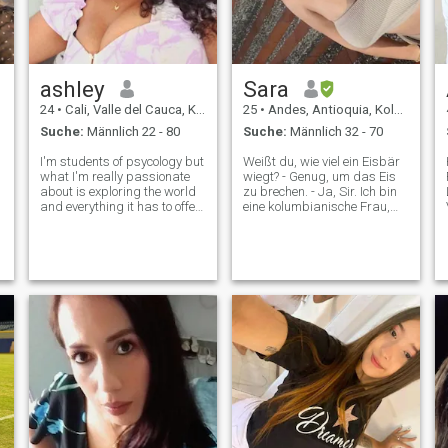
ashley
Sara
24
•
Cali, Valle del Cauca, Kolumbien
25
•
Andes, Antioquia, Kolumbien
Suche:
Männlich 22 - 80
Suche:
Männlich 32 - 70
I'm students of psycology but
Weißt du, wie viel ein Eisbär
what I'm really passionate
wiegt? - Genug, um das Eis
about is exploring the world
zu brechen. - Ja, Sir. Ich bin
and everything it has to offer.
eine kolumbianische Frau,
I'm always looking for the
und ich bin jemand, der das
next adventure, whether it's
Abenteuer liebt, egal ob es
immersing myself in a new
darum geht, in die Natur zu
culture, trying exotic dishes,
wandern oder ein neues,
r
or simply meeting i
exotisches Gericht zu
probieren. Wenn Sie Lust
haben, die aufregenden
Emotionen des Lebens zu
erforschen, dann begeben
wir uns gemeinsam auf
unser nächstes Abenteuer.
Ich mag Gastronomie, Sport,
die Natur, immer glücklich
und lächelnd zu sein.