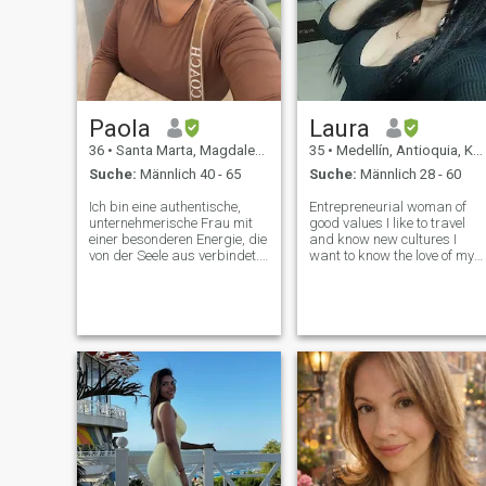
Paola
Laura
36
•
Santa Marta, Magdalena, Kolumbien
35
•
Medellín, Antioquia, Kolumbien
Suche:
Männlich 40 - 65
Suche:
Männlich 28 - 60
Ich bin eine authentische,
Entrepreneurial woman of
unternehmerische Frau mit
good values I like to travel
einer besonderen Energie, die
and know new cultures I
von der Seele aus verbindet.
want to know the love of my
Ich liebe es, groß zu werden,
life and be able to marry a
große Träume zu haben und
good man Ich bin eine
ein Leben voller Sinn, Fülle
Unternehmerin mit guten
und Liebe aufzubauen. Ich
Werten, die nach einem
lebe in der kolumbianischen
ernsthaften Mann sucht
Karibik, umgeben von Natur,
Meer und guter Atmosphäre
✨ Ich genieße die kleinen
Details, ein gutes Gespräch,
Lachen, Reisen und schöne
Erlebnisse. Ich habe eine
Leidenschaft für Geschäft,
Wohlfahrt und alles, was
den Geist erhebt. Ich bin auf