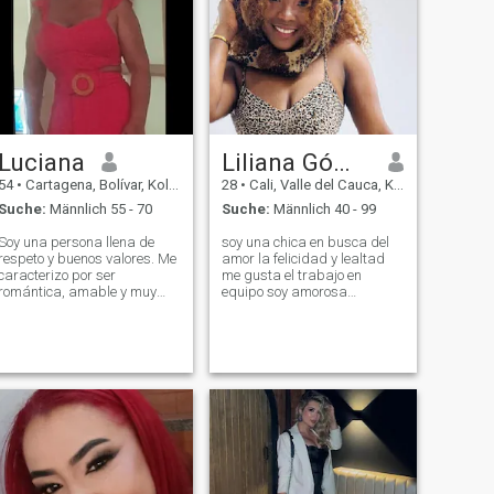
verwöhnt. Ich mag soziale
und ökologische
Freiwilligenarbeit. Ich habe
ein Baby, sie ist vier Monate
alt.
Luciana
Liliana Gómez
54
•
Cartagena, Bolívar, Kolumbien
28
•
Cali, Valle del Cauca, Kolumbien
Suche:
Männlich 55 - 70
Suche:
Männlich 40 - 99
Soy una persona llena de
soy una chica en busca del
respeto y buenos valores. Me
amor la felicidad y lealtad
caracterizo por ser
me gusta el trabajo en
romántica, amable y muy
equipo soy amorosa
cariñosa con las personas
cariñosa me gusta los viajé
que amo. También soy
el parche en familia soy de la
divertida, alegre y me
chicas que se enamora
encanta hacer reír a quienes
rápido y más cuando el
están conmigo. Tengo un
hombre es atento conmigo y
corazón generoso y siempre
seré sincera soy activ
tr