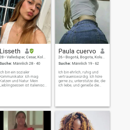
Lisseth
Paula cuervo
28
•
Valledupar, Cesar, Kolumbien
26
•
Bogotá, Bogota, Kolumbien
Suche:
Männlich 28 - 40
Suche:
Männlich 19 - 62
Ich bin ein sozialer
Ich bin ehrlich, ruhig und
Kommunikator. Ich mag
vertrauenswürdig. Ich höre
Katzen und Natur. Mein
gerne zu, unterstütze die, die
Lieblingsessen ist italienisch,
ich liebe, und genieße die
vor allem Pasta. Ich liebe
einfachen Momente: ein
auch Sushi und Pizza. Ich
Gespräch, einen Ausflug
bin eine sehr romantische
oder zu Hause. Ich habe
Person, ich mag
klare Ziele, ich bin respektvoll
Sonnenuntergänge,
und schätze Loyalität sehr.
Sonnenaufgänge, Blumen,
Manchmal bin ich anfangs
Briefe und Gutes und ich
etwas schüchtern, aber
liebe Menschen mit einem
wenn es Vertrauen gibt, bin
schö Ich mag die Prinzessin-
ich sehr liebevoll und witzig.
Behandlung und werde