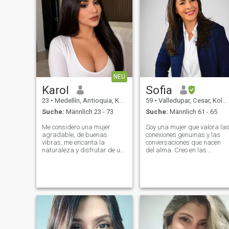
NEU
Karol
Sofia
23
•
Medellín, Antioquia, Kolumbien
59
•
Valledupar, Cesar, Kolumbien
Suche:
Männlich 23 - 73
Suche:
Männlich 61 - 65
Me considero una mujer
Soy una mujer que valora la
agradable, de buenas
conexiones genuinas y las
vibras, me encanta la
conversaciones que nacen
naturaleza y disfrutar de un
del alma. Creo en las
buen vino, soy amante a la
energías, en los encuentros
buena música, al deporte,
que llegan justo cuando
me encantan los animales,
deben y en la magia de las
disfrutar de la naturaleza,
coincidencias. Me encanta
soy una mujer humilde, que
viajar, descubrir lugares
le encanta reír y pas
nuevos y escuchar