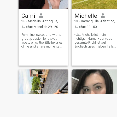
unbedingt zuverlässig.
Wenn es das ist, wonach du
suchst, schreib mir: Postdate
Cami
Michelle
obwohl ich keine Haustiere
habe, wenn ich Hunde mag.
25
•
Medellín, Antioquia, Kolumbien
23
•
Barranquilla, Atlántico, Kolumbien
Suche:
Männlich 29 - 50
Suche:
30 - 50
Feminine, sweet and with a
- Ja, Michelle ist mein
great passion for travel. I
richtiger Name. - Ja. (das
love to enjoy the little luxuries
gesamte Profil ist auf
of life and share moments
Englisch geschrieben, falls
with a generous, attentive
Sie Ihre App haben, um es
and self-confident man. I
automatisch ins Spanische
value respect, chemistry and
zu übersetzen, ich weiß,
connections where we both
dass es auf Spanisch
know what we are looking fo
komisch klingen könnte) Ich
bin hier Ich weiß, was ich
wert bin, ich schätze
Authentizität, und ich weiß
jemanden zu schätzen, der
gerne die Führung
übernimmt und weiß, wie
man eine Frau verwöhnt, die
ihrer Energie entspricht.
Wenn Sie großzügig, höflich
und bereit sind, etwas
Echtes (und Spaßes) zu
genießen, lassen Sie uns
reden. Ich spreche fließend