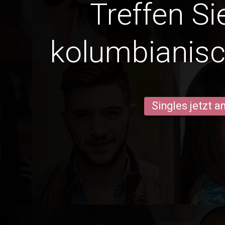
Treffen Si
kolumbianis
Singles jetzt 