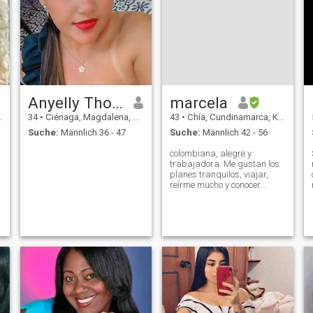
Anyelly Thomas
marcela
34
•
Ciénaga, Magdalena, Kolumbien
43
•
Chía, Cundinamarca, Kolumbien
Suche:
Männlich 36 - 47
Suche:
Männlich 42 - 56
colombiana, alegre y
trabajadora. Me gustan los
planes tranquilos, viajar,
reírme mucho y conocer
personas con buena energía.
Valoro la sinceridad, el
respeto y las conversaciones
que fluyen natural. Disfruto
tanto salir como quedarme
en casa viendo
e