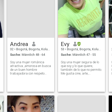
Andrea
Evy
32
•
Bogotá, Bogota, Kolumbien
53
•
Bogotá, Bogota, Kolumbien
Suche:
Männlich 48 - 64
Suche:
Männlich 47 - 55
s
Soy una mujer románica
Soy una mujer segura de lo
atractiva ,amorosa en busca
que soy y lo que quiere,
de un buen hombre
también de lo que no permito.
trabajadora con respeto
Me gusta cine, arte,
enfocada profesional que
academia, deportes, artes
solo quiero un amor real con
plásticas, naturaleza. Mi
quien viajar con quien pasar
formación ética y profesional
un buen tiempo no estoy
a lo largo de mi vida me
para juegos ni para
permite establecer con
románticos cobardes menos
claridad y dete
que