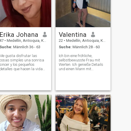
Erika Johana
Valentina
47
•
Medellín, Antioquia, Kolumbien
22
•
Medellín, Antioquia, Kolumbien
Suche:
Männlich 36 - 63
Suche:
Männlich 28 - 60
Me gusta disfrutar las
Ich bin eine fröhliche,
cosas simples una sonrisa
selbstbewusste Frau mit
sincer y los pequeños
Werten. Ich genieße Details
detalles que hacen la vida
und einen Mann mit
especial, valoro el respeto y
männlicher Energie, lerne
la honestidad...Desde
neue Dinge und umgebe
Colombia abierta a conocer
mich mit guter Energie. Ich
glaube an echte
el 🌎 y a la persona correcta,
Verbindungen und an
valorando el respeto, la
mühelose Gespräche. Ich
honestidad y la c
liebe es, auf mich
aufzupassen, das Leben zu
genießen und mich nicht mit
dem Nötigsten zu begnügen.
Ich weiß, wer ich bin, und ich
habe keine Angst, zu sagen,
was ich will. Chemie und
Einstellung sind alles.