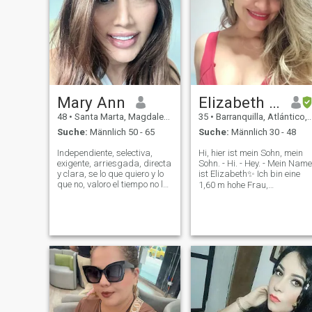
Mary Ann
Elizabeth Johana
48
•
Santa Marta, Magdalena, Kolumbien
35
•
Barranquilla, Atlántico, Kolumbien
Suche:
Männlich 50 - 65
Suche:
Männlich 30 - 48
Independiente, selectiva,
Hi, hier ist mein Sohn, mein
exigente, arriesgada, directa
Sohn. - Hi. - Hey. - Mein Name
y clara, se lo que quiero y lo
ist Elizabeth✨ Ich bin eine
que no, valoro el tiempo no lo
1,60 m hohe Frau,
hago perder no me gusta
dunkelbraune Haare mit
que me lo hagan perder, mi
blonden Leuchten, Mutter
riqueza está en mi ser no la
und ich will keine weiteren
busques en los bolsillos, no
Kinder haben, es ist mir
soy mujer de procesos n
wichtig, dass mein neuer
Partner weiß, dass ich in
einer sehr produktiven Phas
bin, wo er ein Projekt geführt
hat, das voller Leid