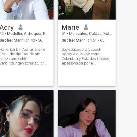
Adry
Marie
42
•
Medellín, Antioquia, Kolumbien
51
•
Manizales, Caldas, Kolumbien
Suche:
Männlich 40 - 56
Suche:
Männlich 51 - 65
Hallo, ich bin Adriana, eine
Soy educadora y coach
Frau, die die Freude am
bilingüe que vive entre
Leben und echte
Colombia y Estados Unidos,
Verbindungen schätzt. Ich
apasionada por el
betrachte mich als eine sehr
crecimiento personal,
liebevolle, freundliche und
profesional y espiritual. Me
respektvolle Person, mit
considero segura, cariñosa y
einem Herz voller Licht und
con los pies en la tierra.
einem Lächeln für jede
Disfruto las conversaciones
Gelegenheit. Ich liebe es, die
profundas, los viajes e
Schönheit meines Landes zu
erkunden, besonders wenn
der Weg mich zum Strand
führt, meinem Lieblingsplatz
auf der Welt. Ich freue mich
darauf, Abenteuer zu teilen
und unvergessliche
Erinnerungen zu schaffen.
Meine Tochter ist das Licht
meiner Augen und ein