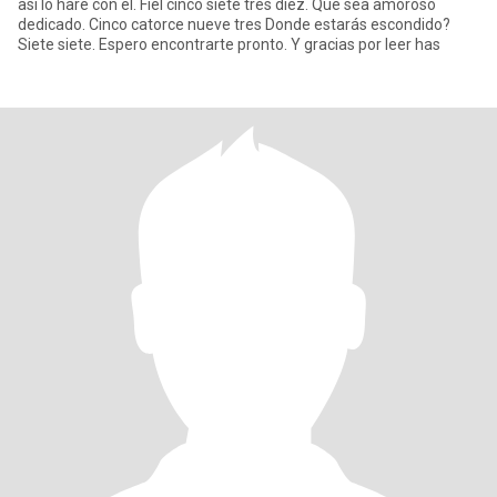
así lo haré con el. Fiel cinco siete tres diez. Que sea amoroso
dedicado. Cinco catorce nueve tres Donde estarás escondido?
Siete siete. Espero encontrarte pronto. Y gracias por leer has