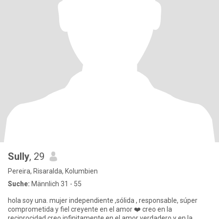
Sully
, 29
Pereira, Risaralda, Kolumbien
Suche:
Männlich 31 - 55
hola soy una. mujer independiente ,sólida , responsable, súper
comprometida y fiel creyente en el amor ❤️ creo en la
reciprocidad,creo infinitamente en el amor verdadero y en la