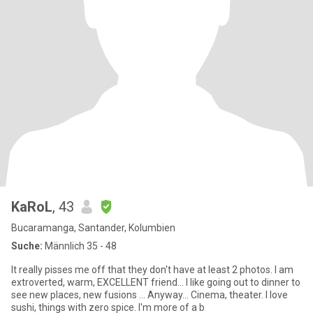
KaRoL
, 43
Bucaramanga, Santander, Kolumbien
Suche:
Männlich 35 - 48
It really pisses me off that they don't have at least 2 photos. I am
extroverted, warm, EXCELLENT friend... I like going out to dinner to
see new places, new fusions ... Anyway... Cinema, theater. I love
sushi, things with zero spice. I'm more of a b