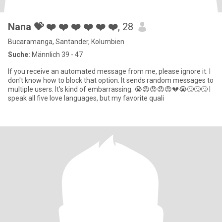
Nana 💝 ❤️ ❤️ ❤️ ❤️ ❤️ ❤️
, 28
Bucaramanga, Santander, Kolumbien
Suche:
Männlich 39 - 47
If you receive an automated message from me, please ignore it. I
don't know how to block that option. It sends random messages to
multiple users. It's kind of embarrassing. 😭😡😡😡😡💔😭🙄🙄🙄 I
speak all five love languages, but my favorite quali