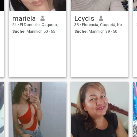
mariela
Leydis
54
•
El Doncello, Caquetá, Kolumbien
38
•
Florencia, Caquetá, Kolumbien
Suche:
Männlich 50 - 65
Suche:
Männlich 39 - 50