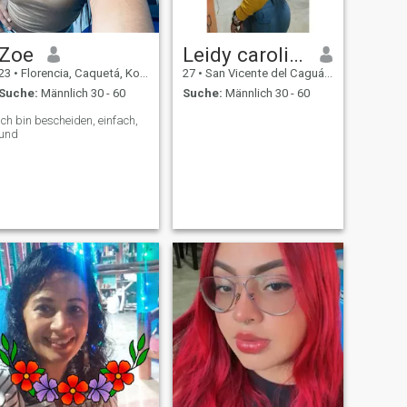
Zoe
Leidy carolina
23
•
Florencia, Caquetá, Kolumbien
27
•
San Vicente del Caguán, Caquetá, Kolumbien
Suche:
Männlich 30 - 60
Suche:
Männlich 30 - 60
Ich bin bescheiden, einfach,
und