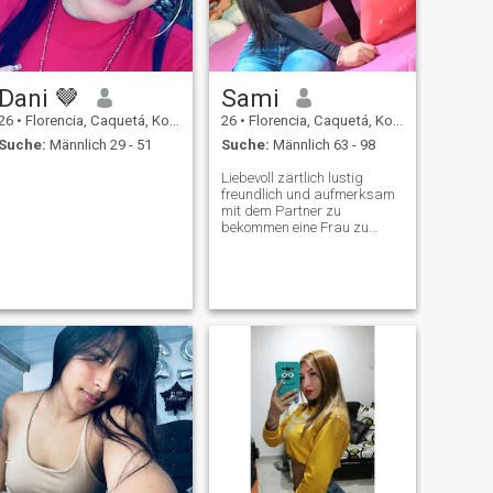
Dani 🤎
Sami
26
•
Florencia, Caquetá, Kolumbien
26
•
Florencia, Caquetá, Kolumbien
Suche:
Männlich 29 - 51
Suche:
Männlich 63 - 98
Liebevoll zärtlich lustig
freundlich und aufmerksam
mit dem Partner zu
bekommen eine Frau zu
Hause und meiner Arbeit
gewidmet Ich mag keine
Partys und Trinken Ich lese
gerne Bücher hören Musik
und studieren