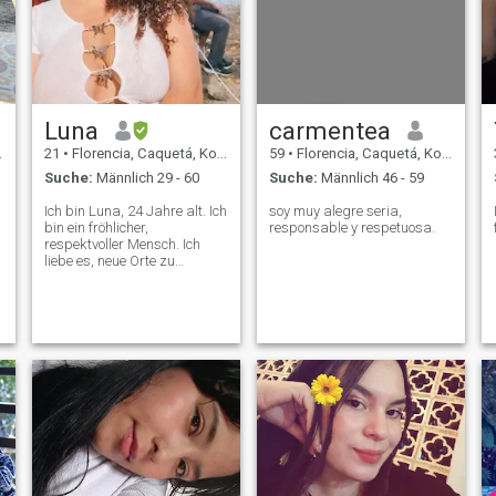
Luna
carmentea
21
•
Florencia, Caquetá, Kolumbien
59
•
Florencia, Caquetá, Kolumbien
Suche:
Männlich 29 - 60
Suche:
Männlich 46 - 59
Ich bin Luna, 24 Jahre alt. Ich
soy muy alegre seria,
bin ein fröhlicher,
responsable y respetuosa.
respektvoller Mensch. Ich
liebe es, neue Orte zu
entdecken. Ich liebe Musik.