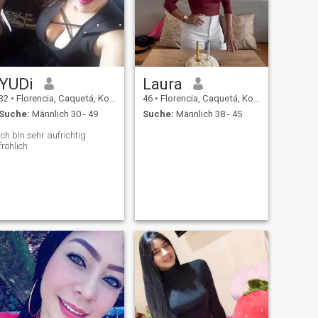
YUDi
Laura
32
•
Florencia, Caquetá, Kolumbien
46
•
Florencia, Caquetá, Kolumbien
Suche:
Männlich 30 - 49
Suche:
Männlich 38 - 45
Ich bin sehr aufrichtig
fröhlich