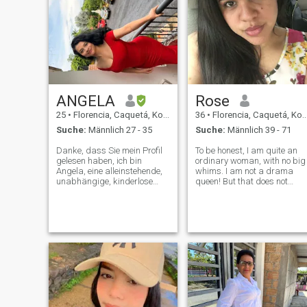
ANGELA
Rose
25
•
Florencia, Caquetá, Kolumbien
36
•
Florencia, Caquetá, Kolumbien
Suche:
Männlich 27 - 35
Suche:
Männlich 39 - 71
Danke, dass Sie mein Profil
To be honest, I am quite an
gelesen haben, ich bin
ordinary woman, with no big
Angela, eine alleinstehende,
whims. I am not a drama
unabhängige, kinderlose
queen! But that does not
Frau, bin von Beruf
mean that I donot need care.
Zahnärztin, arbeite, mag
This dating site is a chance
Katzen, reise, gehe zum
to meet new people and
Fluss, lese, bin mit meinen
maybe develop our relations
Freunden, bin neu in dieser
into something more. I am
App und suche einen jungen
very loyal
Mann in meinem Alter, der
sich niederlassen möchte,
eine Beziehung und
Beziehung beginnen möchte,
um eine Familie in der
Zukunft zu gründen und