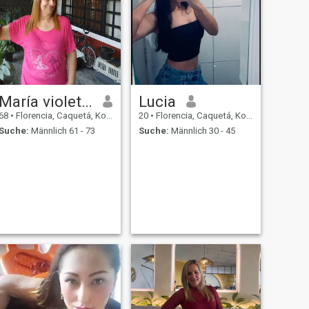
María violet correa
Lucia
68
•
Florencia, Caquetá, Kolumbien
20
•
Florencia, Caquetá, Kolumbien
Suche:
Männlich 61 - 73
Suche:
Männlich 30 - 45