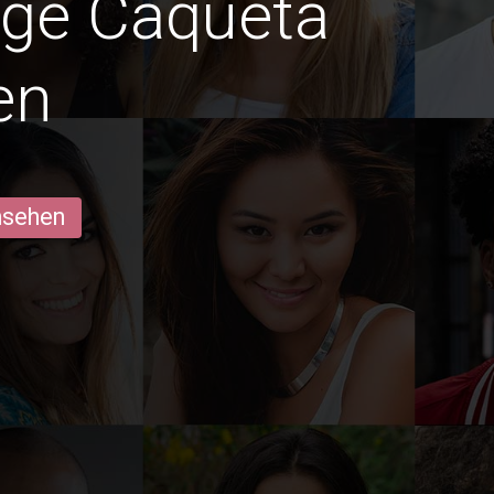
dige Caquetá
en
ansehen