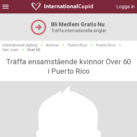
Logga in
Bli Medlem Gratis Nu
Träffa internationella singlar
Internationell dejting
>
Kvinnor
>
Puerto Rico
>
Puerto Rico
>
San Juan
>
Över 60
Träffa ensamstående kvinnor Över 60
i Puerto Rico