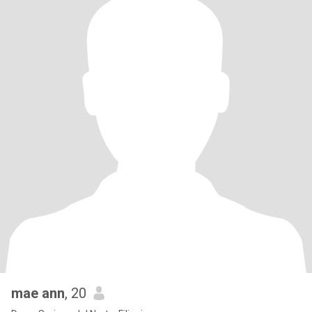
mae ann
, 20