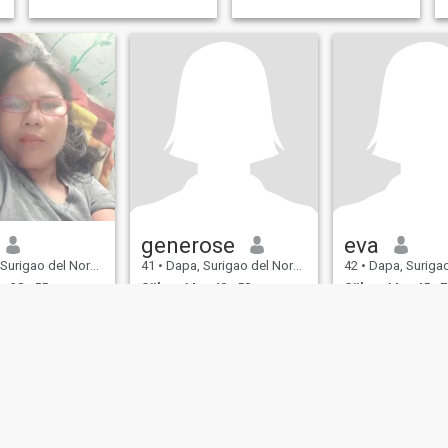
generose
eva
ao del Norte, Filippinerna
41
•
Dapa, Surigao del Norte, Filippinerna
42
•
Dapa, Surigao del Norte
 38 - 55
Söker:
Man 40 - 58
Söker:
Man 45 - 7
responsible, kind 
and live to laugh wi
jokes. I have very s
here in the island.