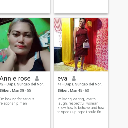
Annie rose
eva
42
•
Dapa, Surigao del Norte, Filippinerna
41
•
Dapa, Surigao del Norte, Filippinerna
Söker:
Man 38 - 55
Söker:
Man 45 - 60
I'm looking for serious
im loving, caring, love to
relationship man
laugh. respectfull woman
know how to behave and how
to speak up.hope i could find
the person for me here.