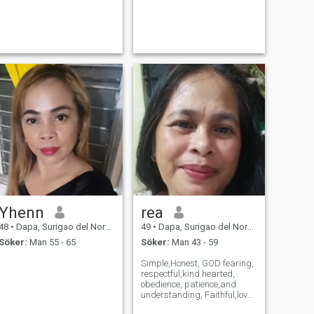
Yhenn
rea
48
•
Dapa, Surigao del Norte, Filippinerna
49
•
Dapa, Surigao del Norte, Filippinerna
Söker:
Man 55 - 65
Söker:
Man 43 - 59
Simple,Honest, GOD fearing,
respectful,kind hearted,
obedience, patience,and
understanding, Faithful,love
and caring.open- minded