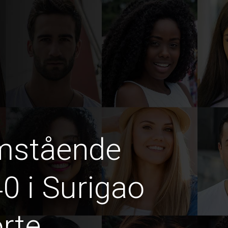
amstående
0 i Surigao
rte