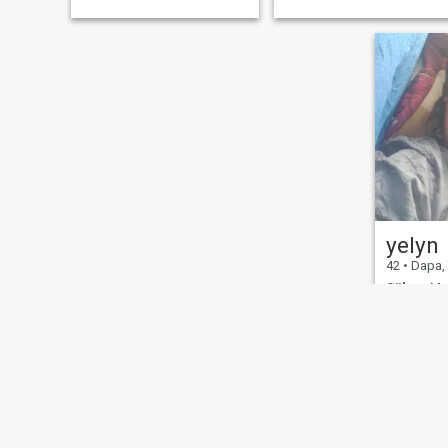
yelyn
42
•
Dapa, Surig
Söker:
Man