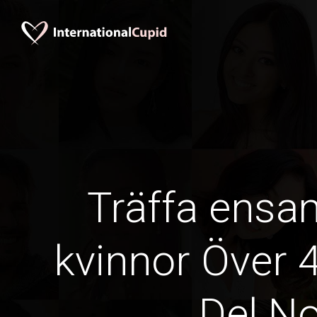
Träffa ens
kvinnor Över 4
Del No