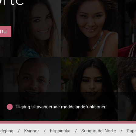
 nu
Tillgång till avancerade meddelandefunktioner
 dejting
/
Kvinnor
/
Filippinska
/
Surigao del Norte
/
Dap