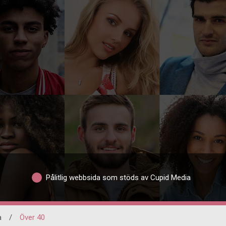
Pålitlig webbsida som stöds av Cupid Media
a
/
Över 40