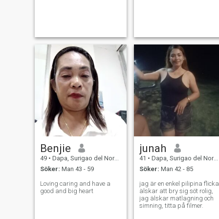
Benjie
junah
49
•
Dapa, Surigao del Norte, Filippinerna
41
•
Dapa, Surigao del Norte, Filippinerna
Söker:
Man 43 - 59
Söker:
Man 42 - 85
Loving caring and have a
jag är en enkel pilipina flicka
good and big heart
älskar att bry sig söt rolig,
jag älskar matlagning och
simning, titta på filmer.