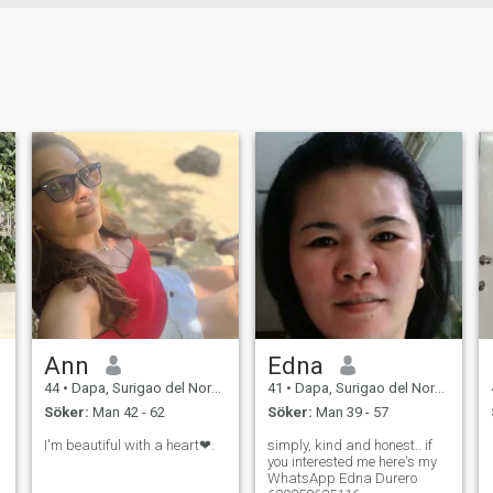
Ann
Edna
44
•
Dapa, Surigao del Norte, Filippinerna
41
•
Dapa, Surigao del Norte, Filippinerna
Söker:
Man 42 - 62
Söker:
Man 39 - 57
I'm beautiful with a heart❤.
simply, kind and honest.. if
you interested me here's my
WhatsApp Edna Durero