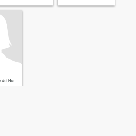
, Filippinerna
0
cheerful
th sili
imple life