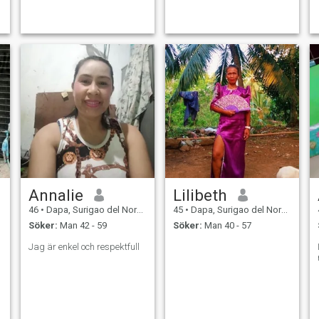
Annalie
Lilibeth
46
•
Dapa, Surigao del Norte, Filippinerna
45
•
Dapa, Surigao del Norte, Filippinerna
Söker:
Man 42 - 59
Söker:
Man 40 - 57
Jag är enkel och respektfull