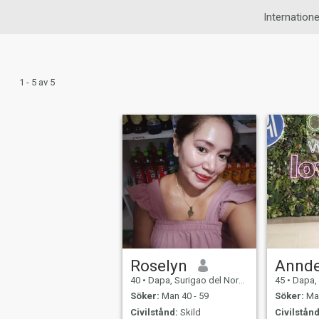
Internationel
1 - 5 av 5
Roselyn
Annd
40
•
Dapa, Surigao del Norte, Filippinerna
45
•
Dapa, Surig
Söker:
Man 40 - 59
Söker:
Man
Civilstånd:
Skild
Civilstånd