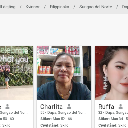
l dejting
/
Kvinnor
/
Filippinska
/
Surigao del Norte
/
Da
e
Charlita
Ruffa
ao del Norte, Filippinerna
55
•
Dapa, Surigao del Norte, Filippinerna
32
•
Dapa, Surigao del Norte
 50 - 60
Söker:
Man 52 - 66
Söker:
Man 34 - 5
:
Skild
Civilstånd:
Skild
Civilstånd:
Skild