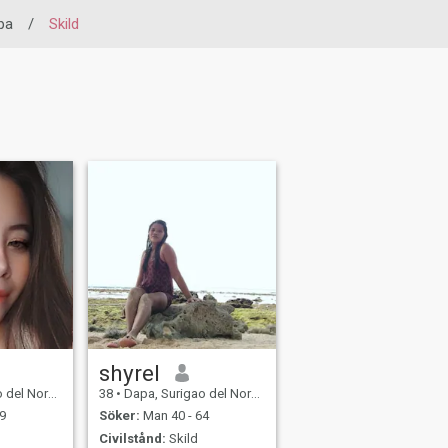
pa
/
Skild
shyrel
, Filippinerna
38
•
Dapa, Surigao del Norte, Filippinerna
9
Söker:
Man 40 - 64
Civilstånd:
Skild