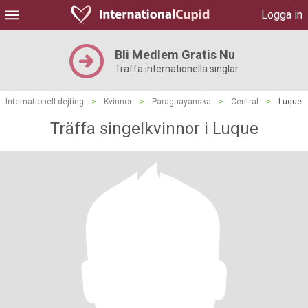
Logga in
Bli Medlem Gratis Nu
Träffa internationella singlar
Internationell dejting
>
Kvinnor
>
Paraguayanska
>
Central
>
Luque
Träffa singelkvinnor i Luque