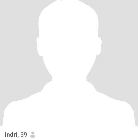
indri
, 39