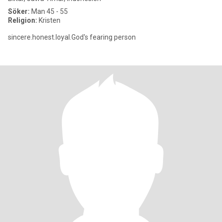
Söker:
Man 45 - 55
Religion:
Kristen
sincere.honest.loyal.God's fearing person