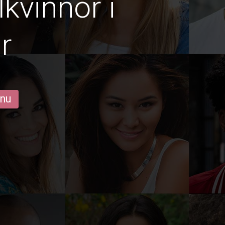
lkvinnor i
ar
 nu