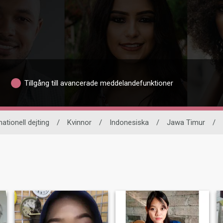
Tillgång till avancerade meddelandefunktioner
nationell dejting
/
Kvinnor
/
Indonesiska
/
Jawa Timur
/