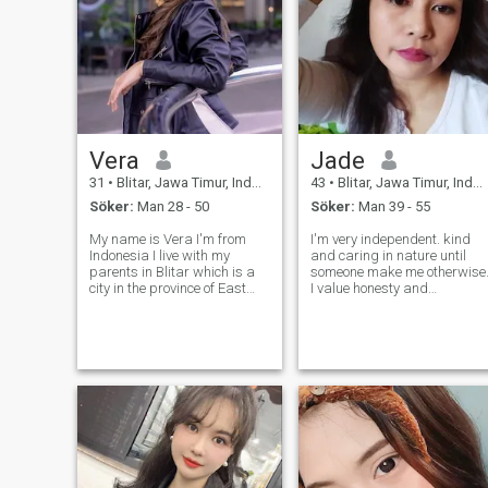
Vera
Jade
31
•
Blitar, Jawa Timur, Indonesien
43
•
Blitar, Jawa Timur, Indonesien
Söker:
Man 28 - 50
Söker:
Man 39 - 55
My name is Vera I'm from
I'm very independent. kind
Indonesia I live with my
and caring in nature until
parents in Blitar which is a
someone make me otherwise
city in the province of East
I value honesty and
Java, I'm of three sister I'm
authenticity. Communication
the second number my
is one way of developing
youngest sister was got
genuine long lasting
married already in many
relationship. And if we can
years so just me and my
just talk in a respectful way,
oldest sister still
perhaps path of