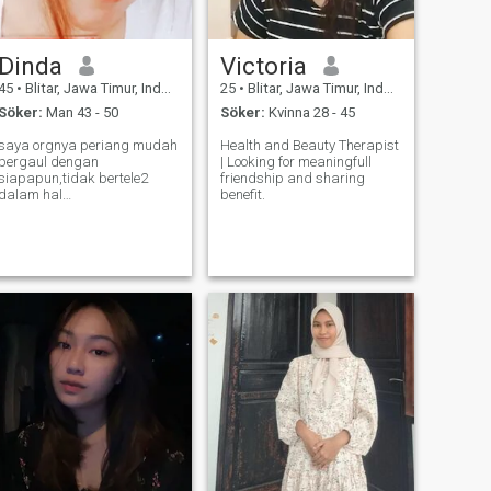
Dinda
Victoria
45
•
Blitar, Jawa Timur, Indonesien
25
•
Blitar, Jawa Timur, Indonesien
Söker:
Man 43 - 50
Söker:
Kvinna 28 - 45
saya orgnya periang mudah
Health and Beauty Therapist
bergaul dengan
| Looking for meaningfull
siapapun,tidak bertele2
friendship and sharing
dalam hal
benefit.
apapun,menghargai
sesama,rendah hati
,periang,penyabar mutu
dari saya ya itu sifat dari
saya,,,,😊