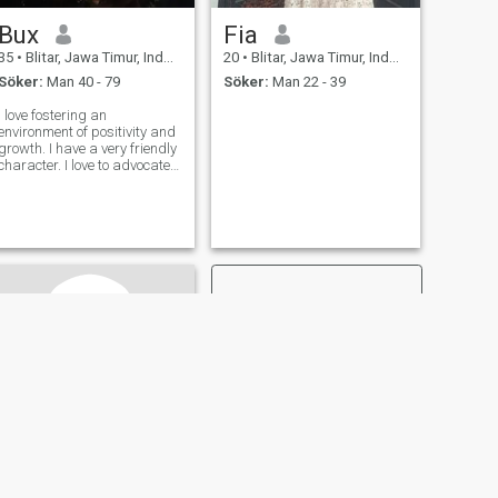
Bux
Fia
35
•
Blitar, Jawa Timur, Indonesien
20
•
Blitar, Jawa Timur, Indonesien
Söker:
Man 40 - 79
Söker:
Man 22 - 39
I love fostering an
environment of positivity and
growth. I have a very friendly
character. I love to advocate
peace and unity in which
most my friends like about
me. I have an adaptable
character especially in ever
changing times.
NÄSTA