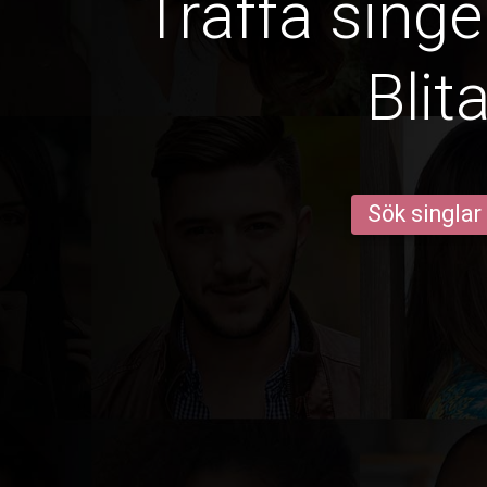
Träffa singe
Blit
Sök singlar