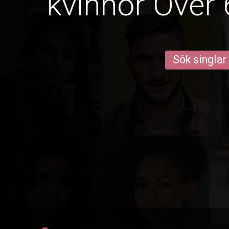
kvinnor Över 
Sök singlar