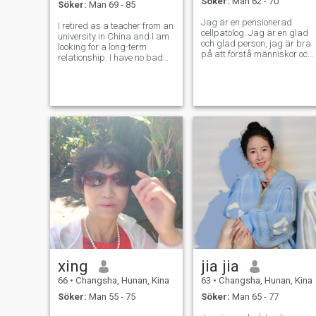
Söker:
Man 62 - 70
Söker:
Man 69 - 85
Jag är en pensionerad
I retired as a teacher from an
cellpatolog. Jag är en glad
university in China and I am
och glad person, jag är bra
looking for a long-term
på att förstå människor och
relationship. I have no bad
jag kommer bra överens
habits, good in health and I
med andra. Jag är
love the live I'having now. I
traditionell och har goda
like to travel, sing, dance and
familjevärderingar. Jag tror
study new things. For
att en bra familj ska vara en
example I learnt my com
familj som litar på varandra
förstår varandra,
uppskattar varandra och
älskar varandra. Jag letar
efter en speciell partner, en
ärlig, sann, välmenande,
kompatibel själsfrände utan
lögner och våld. Jag är frisk,
älskar musik och
matlagning, och jag älskar
att resa. Jag har varit i
England två gånger och i
Nya Zeeland och andra
länder i Sydostasien. Jag
xing
jia jia
har lärt mig att uppskatta
de olika ländernas folk och
66
•
Changsha, Hunan, Kina
63
•
Changsha, Hunan, Kina
kulturer, att lära mig om
Söker:
Man 55 - 75
Söker:
Man 65 - 77
deras historia och kultur, att
smaka på olika rätter, att