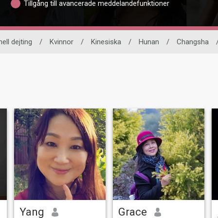
Tillgång till avancerade meddelandefunktioner
ell dejting
/
Kvinnor
/
Kinesiska
/
Hunan
/
Changsha
Yang
Grace