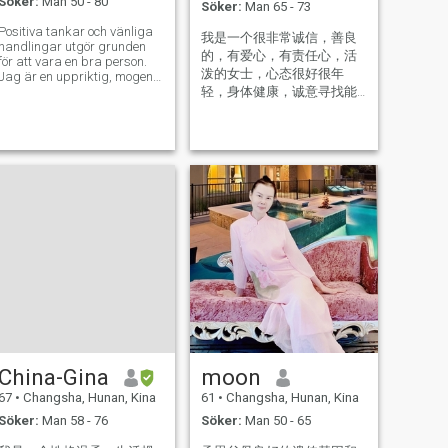
Söker:
Man 50 - 80
Söker:
Man 65 - 73
Positiva tankar och vänliga
我是一个很非常诚信，善良
handlingar utgör grunden
的，有爱心，有责任心，活
för att vara en bra person.
泼的女士，心态很好很年
Jag är en uppriktig, mogen
och unghjärtad kvinna, som
轻，身体健康，诚意寻找能
alltid omfamnar livet med ett
牵手结婚一起散步，共度余
öppet sinne. Jag tror att
生，我的资料都是真实的，
uppriktig kommunikation
希望喜欢我的人和我写
kan tända passionen hos
信！！
varandra. Jag undrar om ni
delar samma förväntningar?
Jag ser fram emot att träffa
dig och utforska fler
möjligheter tillsammans.
China-Gina
moon
67
•
Changsha, Hunan, Kina
61
•
Changsha, Hunan, Kina
Söker:
Man 58 - 76
Söker:
Man 50 - 65