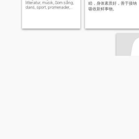
litteratur, musik, Som sång,
睦，身体素质好，善于接纳
dans, sport, promenader,
吸收新鲜事物。
simning, Resa är en ren
kvinna.
Srisa
63
•
Changs
Söker:
Man