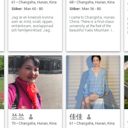
61
•
Changsha, Hunan, Kina
68
•
Changsha, Hunan, Kina
Söker:
Man 60 - 80
Söker:
Man 56 - 80
Jag är en kinesisk kvinna
I came to Changsha, Hunan,
som är mild, snäll, öppen,
China. There is a first-class
omtänksam, avslappnad
university at the foot of the
och familjeinriktad. Jag
beautiful Yuelu Mountain. I
skilde mig för många år
was born in this university.
sedan, jag har bara en
Under the love of my parents,
dotter, och hon växte upp, jag
I spent a carefree childhood,
tror att det är min tid att leta
adolescence... I studied in
efter min lycka. På fritiden
this university, a
gillar jag att idrotta, till
exempel badminton,
vandring och dans. Jag
tycker också om att lyssna
på musik. - Ja.
兰兰
佳佳
70
•
Changsha, Hunan, Kina
61
•
Changsha, Hunan, Kina