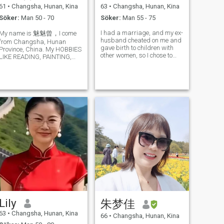
61
•
Changsha, Hunan, Kina
63
•
Changsha, Hunan, Kina
Söker:
Man 50 - 70
Söker:
Man 55 - 75
I had a marriage, and my ex-
My name is 魅魅曾，I come
husband cheated on me and
from Changsha, Hunan
gave birth to children with
Province, China. My HOBBIES
other women, so I chose to
LIKE READING, PAINTING,
leave. At present, my bank is
calligraphy, MUSIC, travel,
retired, and I like doing
like family cooking, cooking
housework at home and
Hunan cuisine to do the way
dancing. My parents have
out. I have been engaged in
left me, and I have no
the work, is a national
children of my
periodical as art
Lily
朱梦佳
63
•
Changsha, Hunan, Kina
66
•
Changsha, Hunan, Kina