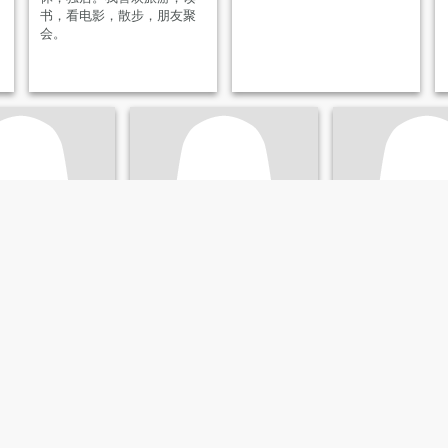
书，看电影，散步，朋友聚
会。
wan
Moklas
li
ha, Hunan, Kina
83
•
Changsha, Hunan, Kina
63
•
Changsha, Hu
 37 - 56
Söker:
Man 53 - 79
Söker:
Man 56 - 7