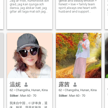
Jag är frisk, humoristisk och
gentle and steady emotion +
glad, jag kan sjunga och
honest + love + family team
dansa, jag älskar livet, jag
spirit,always one heart with
a
gillar att laga mat och jag
husband and support
har provat många olika
him,keep positive up all life
rätter. Jag har alltid haft en
positiv inställning till livet,
med fokus på hälsa och
livskvalitet, och jag hoppas
att min partner accepterar
min livsstil och att vi kan
njuta av livet tillsammans,
vara tillsammans och leva
tillsammans tills vi blir äldre.
温妮
露茜
62
•
Changsha, Hunan, Kina
62
•
Changsha, Hunan, Kina
Söker:
Man 60 - 70
Söker:
Man 60 - 70
我来自中国，61岁单身，退
休，独居。我喜欢旅游，读