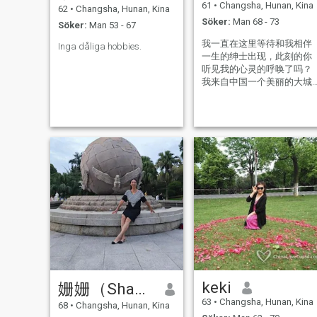
61
•
Changsha, Hunan, Kina
62
•
Changsha, Hunan, Kina
Söker:
Man 68 - 73
Söker:
Man 53 - 67
我一直在这里等待和我相伴
Inga dåliga hobbies.
一生的绅士出现，此刻的你
听见我的心灵的呼唤了吗？
我来自中国一个美丽的大城
市长沙，我出生于军人家
庭，从小在部队大院长大，
接受过良好的教育。我的职
业是省政府国家机关单位公
务员，现在已退休。我有退
休金，现在居住在机关大
院。有一儿子，今年29。已
独立。 我是个热爱生活、积
极的女人，喜欢绘画，游
泳，运动，旅游，电影等，
我总是非常享受生活的美妙
时光和精心时刻，我的生活
因为爱好带给我丰富的精神
世界。我总是乐于喜欢和身
边的朋友分享我的快乐，积
keki
姗姗（Shan-Shan）
极乐观的性格让我总是非常
受欢迎。因为拥有
63
•
Changsha, Hunan, Kina
68
•
Changsha, Hunan, Kina