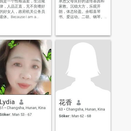
我是一个性格温柔，生活规
承恩父母良好的遗传基因和
律，人品正直，无不良嗜好
家教。沉稳大方，乐观开
的好女人，政府机关公务员
朗，体态轻盈。余暇喜琴
退休。Because I am a
书、爱运动。二胡、钢琴、
regular member, I cannot
瑜伽为每日定课。乒乓球、
read regular member letters,
游泳和健步亦为吾爱。寄情
and I am sorry that I cannot
山水，向往田园，享受工
reply to your letter.
作。
Lydia
花香
61
•
Changsha, Hunan, Kina
63
•
Changsha, Hunan, Kina
Söker:
Man 53 - 67
Söker:
Man 62 - 68