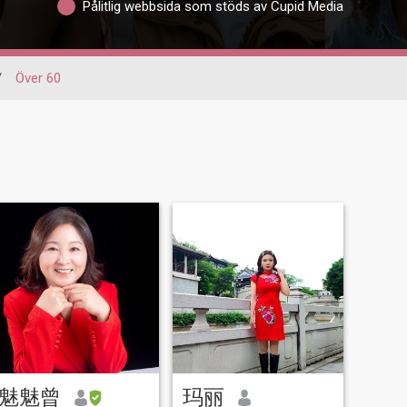
Pålitlig webbsida som stöds av Cupid Media
/
Över 60
魅魅曾
玛丽