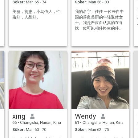
Söker:
Man 65 - 74
Söker:
Man 56 - 80
美丽，贤惠，小鸟依人，性
我的名字：佳佳 一位来自中
格好，人品好。
国的善良美丽的年轻退休女
士。我是严肃而认真的在寻
找一位可以相伴终生的伴
侣，我期待那份美好，和你
一起坐在摇椅上，仰望着星
空，互相诉说我们彼此心中
的美好相伴。一生中最幸福
,
的是和你一起坐着摇椅摇啊
摇慢慢的变老....
xing
Wendy
66
•
Changsha, Hunan, Kina
61
•
Changsha, Hunan, Kina
Söker:
Man 60 - 70
Söker:
Man 62 - 75