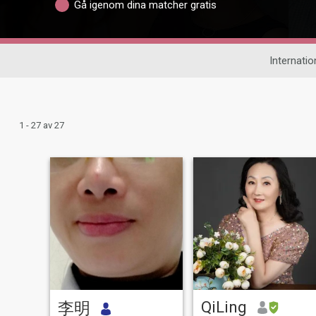
Gå igenom dina matcher gratis
Internation
1 - 27 av 27
QiLing
李明