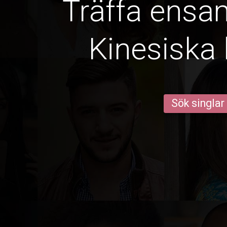
Träffa ens
Kinesiska 
Sök singlar