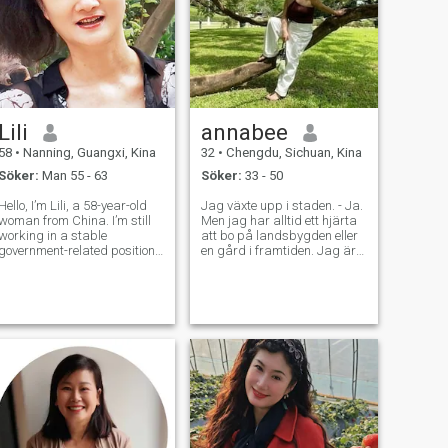
里的细碎美好。 时光沉淀下
来，让我变得沉稳平和，习
惯了踏实安稳的日子。期待
遇见一位心地善良、心胸包
容的伴侣，彼此真诚相待，
携手走完往后余生，一起收
藏日常里的点滴欢喜，长久
Lili
annabee
维系温暖踏实的陪伴。
58
•
Nanning, Guangxi, Kina
32
•
Chengdu, Sichuan, Kina
Söker:
Man 55 - 63
Söker:
33 - 50
Hello, I’m Lili, a 58-year-old
Jag växte upp i staden. - Ja.
woman from China. I’m still
Men jag har alltid ett hjärta
working in a stable
att bo på landsbygden eller
government-related position
en gård i framtiden. Jag är
as a mid-level manager, and
väldigt kärleksfull och
I plan to retire in about two
omtänksam (jag kan be dig
years. I have one adult child
att dricka varmt vatten hela
who already has an
tiden som någon annan
independent life of their own.
asiatisk flickvän) Jag älskar
I’m w
livet, maten, konsten, väx Och
jag älskar människor som
är äkta, visa och empatiska.
Slå mig om vi delar samma
värderingar! Lite mer om mig
själv: Jag är lärare, jag
talar perfekt engelska, jag
har arbetat med elever och