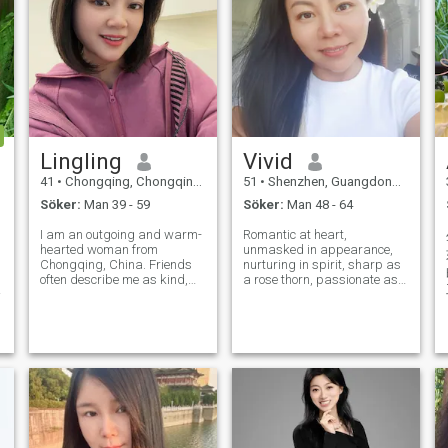
Lingling
Vivid
41
•
Chongqing, Chongqing, Kina
51
•
Shenzhen, Guangdong, Kina
Söker:
Man 39 - 59
Söker:
Man 48 - 64
I am an outgoing and warm-
Romantic at heart,
hearted woman from
unmasked in appearance,
Chongqing, China. Friends
nurturing in spirit, sharp as
often describe me as kind,
a rose thorn, passionate as
positive, and easy to get
volcanic fire, upright in flesh,
along with. I love laughter, yet
and pure in soul. I forever
I also value emotional
uphold love, justice,
stability and prioritize
responsibility, freedom and
harmony over conflict. I
courage. Very loyalful ,
believe a success
romanti