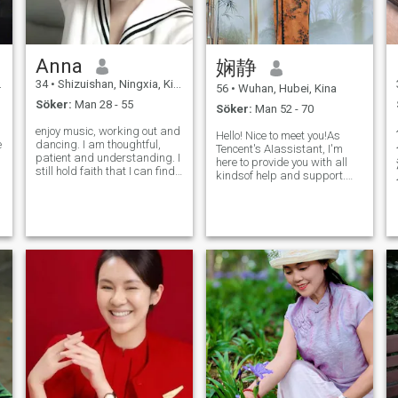
hitta mig med en bok i
handen; på sistone har jag
läst om relationer och
kommunikation, för jag tror
Anna
娴静
att vänlighet och förståelse
gör livet så mycket mjukare.
34
•
Shizuishan, Ningxia, Kina
56
•
Wuhan, Hubei, Kina
Jag älskar också att ta min
Söker:
Man 28 - 55
skissblock utomhus för att
Söker:
Man 52 - 70
måla - blommor, moln, små
enjoy music, working out and
gator - allt som fångar mitt
Hello! Nice to meet you!As
e
dancing. I am thoughtful,
öga. Matlagning är en
Tencent's AIassistant, I'm
patient and understanding. I
annan av mina
here to provide you with all
still hold faith that I can find
glädjeämnen, och jag har
kindsof help and support.
a man who connects deeply
nyligen börjat lära mig om
While I can't sharepersonal
with my heart. I can feel a
näring, i hopp om att göra
contact details or
little insecure sometimes, but
varje måltid både god och
communicateoutside this
I am warm, funny, and retain
närande. När jag inte
platform, you can always
a childlike curios
undervisar, läser eller målar
ask mequestions, chat, or
gillar jag att gå på
seek assistance her
promenader eller prova
kickboxning. Jag har rest till
platser som Singapore,
Malaysia, Thailand och
Korea, och jag känner mig
alltid lyckligast nära havet
eller i bergen. Jag dricker
inte, röker inte, har inga
tatueringar och har långt
hår. Min favoritfärger är vit