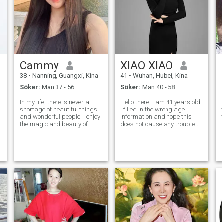
Cammy
XIAO XIAO
38
•
Nanning, Guangxi, Kina
41
•
Wuhan, Hubei, Kina
Söker:
Man 37 - 56
Söker:
Man 40 - 58
In my life, there is never a
Hello there, I am 41 years old.
shortage of beautiful things
I filled in the wrong age
and wonderful people. I enjoy
information and hope this
the magic and beauty of
does not cause any trouble to
nature, especially when I go
everyone. I’m divorced for one
out to visit places or have a
year, blessed with a 15-year-
picnic in a nice park. I also
old daughter and a 10-year-
like to feel the warm
old son. Born into a dual-
company of my family
income family of civ
member