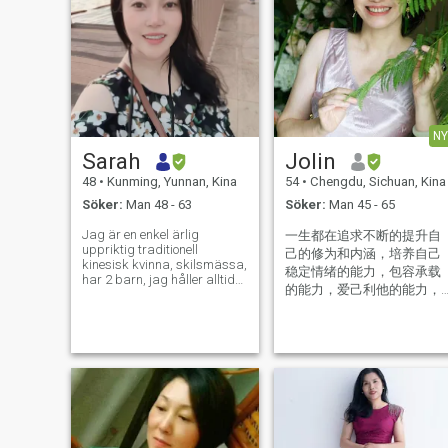
NY
Sarah
Jolin
48
•
Kunming, Yunnan, Kina
54
•
Chengdu, Sichuan, Kina
Söker:
Man 48 - 63
Söker:
Man 45 - 65
Jag är en enkel ärlig
一生都在追求不断的提升自
uppriktig traditionell
己的修为和内涵，培养自己
kinesisk kvinna, skilsmässa,
稳定情绪的能力，包容承载
har 2 barn, jag håller alltid
的能力，爱己利他的能力，
starka familjevärderingar,
幸福助人的能力，物质和精
lojal för kärlek, jag gillar
leende, jag har söta tiger
神共存，既可以热闹也能独
tänder:) Jag gillar att laga
处，现如今孩子已经独立，
mat, sjunga, gå i naturen.
自己独居，还是希望能够找
Jag gillar att tillbringa tid
到一个温暖相伴的人,一旦牵
med familjen, jag ser fram
手，将不再放开! All my life, I
emot ett enkelt stabilt mysigt
varmt familjeliv med min
have been in the pursuit of
rätta man, vi lagar mat
constantly improving my
tillsammans vi delar daglig
cultivation and connotation,