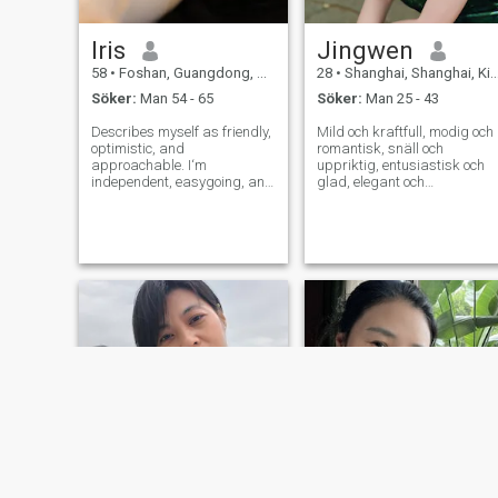
Iris
Jingwen
58
•
Foshan, Guangdong, Kina
28
•
Shanghai, Shanghai, Kina
Söker:
Man 54 - 65
Söker:
Man 25 - 43
Describes myself as friendly,
Mild och kraftfull, modig och
optimistic, and
romantisk, snäll och
approachable. I‘m
uppriktig, entusiastisk och
independent, easygoing, and
glad, elegant och
values genuine
humoristisk, lätt att gå med
communication, though not
en positiv inställning till livet,
overly social. My heart is
letar efter en intressant
drawn to beauty in all its
person att titta upp på
forms. I love to travel, to
stjärnorna och havet och
immerse myself in different
njuta av livet tillsammans.
Jag gillar att resa, uppleva
olika kulturer och den vackra
naturen, gå ut och dricka
kaffe/brunch/middag med
vänner, lyssna på konserter
och musik (särskilt Bachs
musik, så vacker och djup,
som alltid läker hjärtat), titta
på utställningar och ut Jag
vill också tillbringa trevliga
stunder hemma med filmer
och böcker. Jag har en