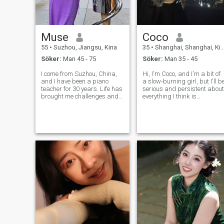
Muse
Coco
55
•
Suzhou, Jiangsu, Kina
35
•
Shanghai, Shanghai, Kina
Söker:
Man 45 - 75
Söker:
Man 35 - 45
I come from Suzhou, China,
Hi, I'm Coco, and I'm a bit of
and I have been a piano
a slow-burning girl, but I'll b
teacher for 30 years. Life has
serious and persistent about
brought me challenges and
everything I think is
growth. I am gentle, calm
meaningful. It also made me
and resilient, and I know how
form the habit of
to understand and cherish
accumulating and
others. I am caring,
appreciating the small and
responsible and sincere in li
beautiful bits around me. I
enjoy this feelin