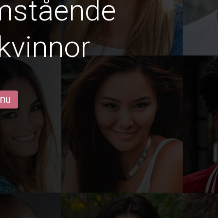
amstående
kvinnor
 nu