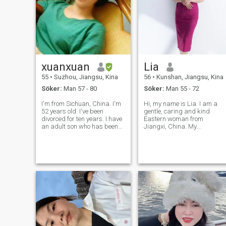
middag tillsammans, vi går
cultivating my ability to
hand i hand efter middagen,
stabilize
vi kramar för att njuta av
fullmåne och stjärnor på
natten på gården, det är
enkelt men sött liv, önskar
inte girig för det:
xuanxuan
Lia
55
•
Suzhou, Jiangsu, Kina
56
•
Kunshan, Jiangsu, Kina
Söker:
Man 57 - 80
Söker:
Man 55 - 72
I'm from Sichuan, China. I'm
Hi, my name is Lia. I am a
52 years old. I've been
gentle, caring and kind
divorced for ten years. I have
Eastern woman from
an adult son who has been
Jiangxi, China. My
working. My job is a Chinese
personality is simple and
medicine health teacher. I
gentle. I like to study various
once had a failed marriage. I
kinds of food in the kitchen.
had an extraordinary
Whenever I see my family
experience. This is the past
eating the food I make, I am
for
happy and satisfied