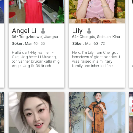
Angel Li
Lily
36
•
Tongzhouwei, Jiangsu, Kina
64
•
Chengdu, Sichuan, Kina
Söker:
Man 40 - 55
Söker:
Man 60 - 72
Hallå där! -Hej, vännen! -
Hello, I'm Lily from Chengdu,
Okej. Jag heter Li Muyang,
hometown of giant pandas. I
och vänner brukar kalla mig
was raised in a military
Angel. Jag är 36 år och
family and inherited fine
jobbar som matematiklärare
virtues and upbringings. I
för åttondeklassare. Jag
am independent, resilient,
älskar att göra mina
optimistic, humble, down-to-
lektioner engagerande och
earth and generous. I
roliga, och inget gör mig
received a solid education
lyckligare än att se mina
and used t
elever bli mer självsäkra och
börja njuta av att lära sig.
Jag skulle beskriva mig
själv som utåtriktad,
optimistisk och avslappnad.
Mina vänner säger ofta att
jag ger en varm, solig energi
till dem runt omkring mig. På
min fritid kan du vanligtvis