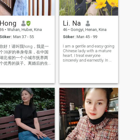
Hong
Li. Na
36
•
Wuhan, Hubei, Kina
46
•
Gongyi, Henan, Kina
Söker:
Man 37 - 55
Söker:
Man 45 - 99
I am a gentle and easy-going
你好！请叫我hong，我是一
Chinese lady with a mature
个38岁的单身母亲，在中国
heart. I treat everyone
湖北省的一个小城市抚养两
sincerely and earnestly. In my
个优秀的孩子。离婚后的生
spare time, I love cooking
活并不容易，但孩子们的笑
and taking quiet walks. I live
a regular life with no bad
声是我最大的动力，让我每
habits. I am considerate and
天保持活力和乐观。我的工
cherish true fate. What
作是一名美甲师，在空闲时
间，我喜欢锻炼。瑜伽、远
足和跑步是我最喜欢的运
动。周末，我会和朋友们一
起探索新的咖啡馆，和孩子
们一起玩耍——无论是露营、
看动画片，还是一起烤饼
干。我是一个外向直率的
人，相信每一个结局都是一
个新的开始。我不害怕谈论