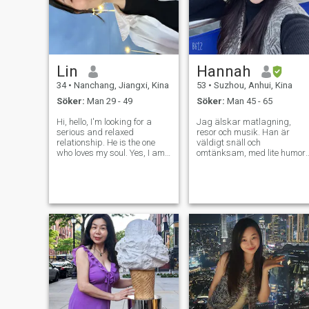
Lin
Hannah
34
•
Nanchang, Jiangxi, Kina
53
•
Suzhou, Anhui, Kina
Söker:
Man 29 - 49
Söker:
Man 45 - 65
Hi, hello, I'm looking for a
Jag älskar matlagning,
serious and relaxed
resor och musik. Han är
relationship. He is the one
väldigt snäll och
who loves my soul. Yes, I am
omtänksam, med lite humor.
a single mother. I bravely
Och jag är också väldigt
gained my freedom. I don't
inkluderande. " Om jag har
want to change anyone. Don't
en partner, föredrar jag att
waste each other's time on
respektera varandra,
liars.
uttrycka kärleksspråk för
varandra, och hoppas att
vara lycklig och avslappnad
i livet. micro, Heli, om du
älskar mig, stanna kvar