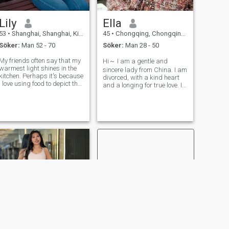
我的过去；相反，我更渴望
展望未来。我希望遇到一个
Lily
Ella
热爱生活，热爱孩子，并且
态度积极的人——一
53
•
Shanghai, Shanghai, Kina
45
•
Chongqing, Chongqing, Kina
Söker:
Man 52 - 70
Söker:
Man 28 - 50
My friends often say that my
Hi～ I am a gentle and
warmest light shines in the
sincere lady from China. I am
itchen. Perhaps it's because
divorced, with a kind heart
I love using food to depict the
and a longing for true love. I
soft and authentic aspects of
don't speak English well, but
e. I firmly believe that every
I am willing to learn and
meal has its romance, every
communicate with
pot and bowl carries its
translation. I hope to meet a
emotions
caring, honest and
responsible man