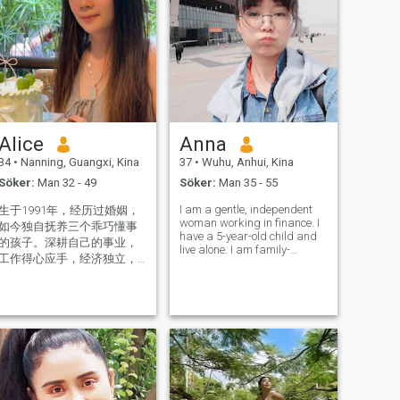
Alice
Anna
34
•
Nanning, Guangxi, Kina
37
•
Wuhu, Anhui, Kina
Söker:
Man 32 - 49
Söker:
Man 35 - 55
I am a gentle, independent
生于1991年，经历过婚姻，
woman working in finance. I
如今独自抚养三个乖巧懂事
have a 5-year-old child and
的孩子。深耕自己的事业，
live alone. I am family-
工作得心应手，经济独立，
oriented and love cooking
没有生活负担。 身高
homemade food in my spare
time. I value honesty, respect
162cm，体态匀称，常年坚
and stable life. Hoping to
持自律生活。性格温和柔
know someone with sincere
软，内心善良有耐心，极度
intenti
看重家庭，偏爱烟火日常里
的安稳温馨。 平时热爱健
身、旅行，也热衷于发掘各
类美食，愿意认真感受生活