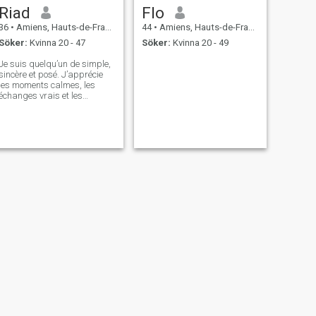
Riad
Flo
36
•
Amiens, Hauts-de-France, Frankrike
44
•
Amiens, Hauts-de-France, Frankrike
Söker:
Kvinna 20 - 47
Söker:
Kvinna 20 - 49
Je suis quelqu’un de simple,
sincère et posé. J’apprécie
les moments calmes, les
échanges vrais et les
relations basées sur la
confiance. J’ai les pieds sur
terre, mais je crois encore en
l’amour profond et durable.
NÄSTA
Philippe