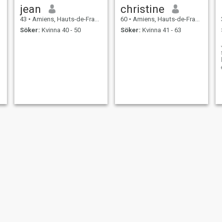
jean
christine
43
•
Amiens, Hauts-de-France, Frankrike
60
•
Amiens, Hauts-de-France, Frankrike
Söker:
Kvinna 40 - 50
Söker:
Kvinna 41 - 63
francis
mourad