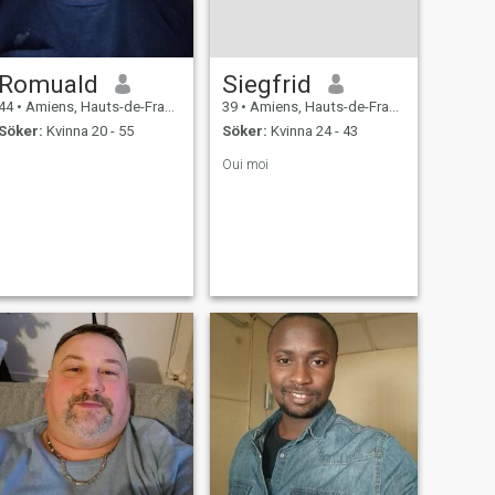
Romuald
Siegfrid
44
•
Amiens, Hauts-de-France, Frankrike
39
•
Amiens, Hauts-de-France, Frankrike
Söker:
Kvinna 20 - 55
Söker:
Kvinna 24 - 43
Oui moi