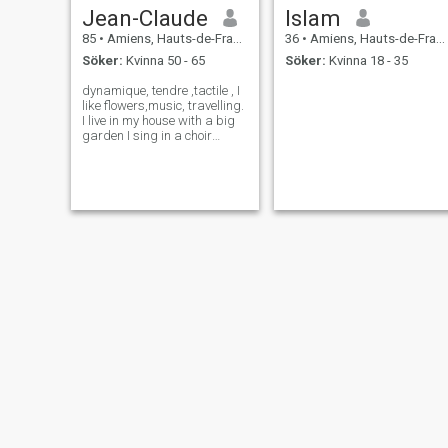
Jean-Claude
Islam
85
•
Amiens, Hauts-de-France, Frankrike
36
•
Amiens, Hauts-de-France, Frankrike
Söker:
Kvinna 50 - 65
Söker:
Kvinna 18 - 35
dynamique, tendre ,tactile , I
like flowers,music, travelling.
I live in my house with a big
garden I sing in a choir
(bass) I like tenderness and
make love
Marie
Franck