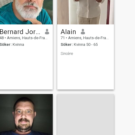
Bernard Jordane
Alain
48
•
Amiens, Hauts-de-France, Frankrike
71
•
Amiens, Hauts-de-France, Frankrike
Söker:
Kvinna
Söker:
Kvinna 50 - 65
Sincère