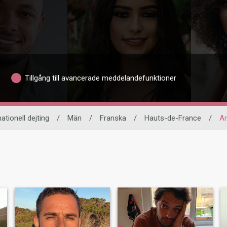
Tillgång till avancerade meddelandefunktioner
nationell dejting
/
Män
/
Franska
/
Hauts-de-France
/
A