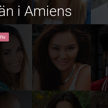
än i Amiens
 nu