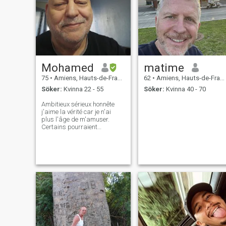
Mohamed
matime
75
•
Amiens, Hauts-de-France, Frankrike
62
•
Amiens, Hauts-de-France, Frankrike
Söker:
Kvinna 22 - 55
Söker:
Kvinna 40 - 70
Ambitieux sérieux honnête
j'aime la vérité car je n'ai
plus l'âge de m'amuser.
Certains pourraient
considérer que mes années
sont des obstacles mais bien
au contraire ce sont des
gages d'expériences de
sérieux et de responsabilités
et surtout j aime