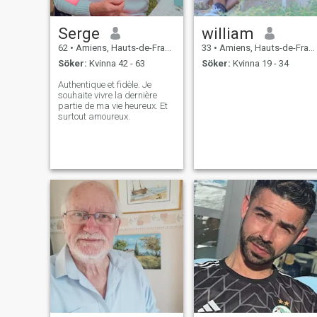
Serge
william
62
•
Amiens, Hauts-de-France, Frankrike
33
•
Amiens, Hauts-de-France, Frankrike
Söker:
Kvinna 42 - 63
Söker:
Kvinna 19 - 34
Authentique et fidèle. Je
souhaite vivre la dernière
partie de ma vie heureux. Et
surtout amoureux.