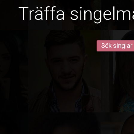
Träffa singelm
Sök singlar