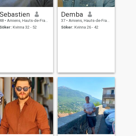
Sebastien
Demba
48
•
Amiens, Hauts-de-France, Frankrike
37
•
Amiens, Hauts-de-France, Frankrike
Söker:
Kvinna 32 - 52
Söker:
Kvinna 26 - 42