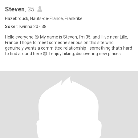
Steven
, 35
Hazebrouck, Hauts-de-France, Frankrike
Söker:
Kvinna 20 - 38
Hello everyone 😊 My name is Steven, I'm 35, and I live near Lille,
France. I hope to meet someone serious on this site who
genuinely wants a committed relationship—something that's hard
to find around here 😓. I enjoy hiking, discovering new places