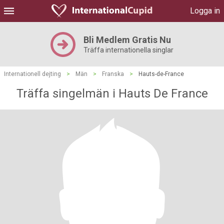
Logga in
Bli Medlem Gratis Nu
Träffa internationella singlar
Internationell dejting
>
Män
>
Franska
>
Hauts-de-France
Träffa singelmän i Hauts De France