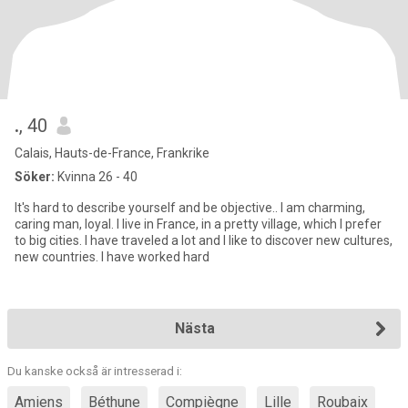
.
, 40
Calais, Hauts-de-France, Frankrike
Söker:
Kvinna 26 - 40
It's hard to describe yourself and be objective.. I am charming,
caring man, loyal. I live in France, in a pretty village, which I prefer
to big cities. I have traveled a lot and I like to discover new cultures,
new countries. I have worked hard
Nästa
Du kanske också är intresserad i:
Amiens
Béthune
Compiègne
Lille
Roubaix