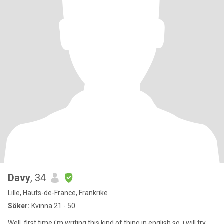
Davy
, 34
Lille, Hauts-de-France, Frankrike
Söker:
Kvinna 21 - 50
Well, first time i'm writing this kind of thing in english so, i will try