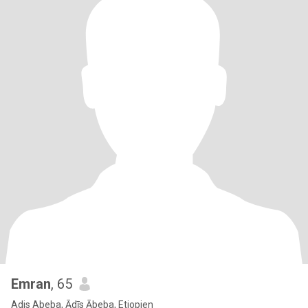
Emran
, 65
Adis Abeba, Ādīs Ābeba, Etiopien