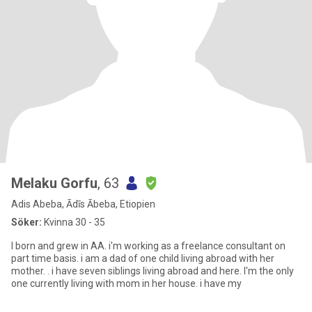
Melaku Gorfu
, 63
Adis Abeba, Ādīs Ābeba, Etiopien
Söker:
Kvinna 30 - 35
I born and grew in AA. i'm working as a freelance consultant on
part time basis. i am a dad of one child living abroad with her
mother. . i have seven siblings living abroad and here. I'm the only
one currently living with mom in her house. i have my