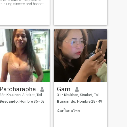
thinking.sincere and honeat l
want a life partner to take
care of each other.if you're
intersted,please message
me back
Patcharapha
Gam
38
•
Khukhan, Sisaket, Tailandia
31
•
Khukhan, Sisaket, Tailandia
Buscando:
Hombre 35 - 53
Buscando:
Hombre 28 - 49
ฉันเป็นคนไทย