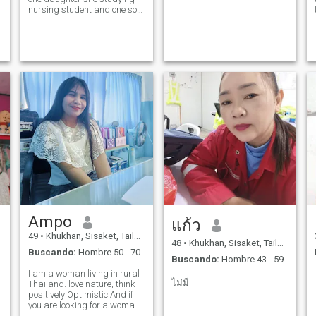
nursing student and one son
her studding high school, l
believe I believe that I can be
a good and faithful wife to
you and a good mother to my
children. If you love me the
Ampo
แก้ว
49
•
Khukhan, Sisaket, Tailandia
48
•
Khukhan, Sisaket, Tailandia
Buscando:
Hombre 50 - 70
Buscando:
Hombre 43 - 59
I am a woman living in rural
ไม่มี
Thailand. love nature, think
positively Optimistic And if
you are looking for a woman
who lives in Bangkok please