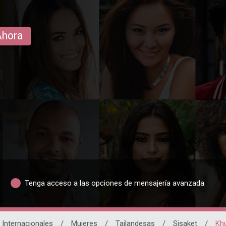
Ahora
Tenga acceso a las opciones de mensajería avanzada
 Internacionales
/
Mujeres
/
Tailandesas
/
Sisaket
/
Kh