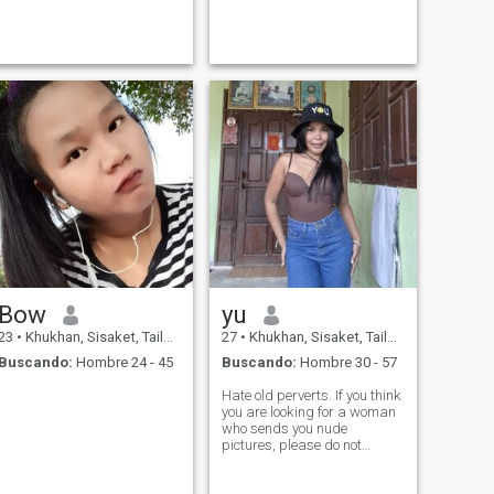
Bow
yu
23
•
Khukhan, Sisaket, Tailandia
27
•
Khukhan, Sisaket, Tailandia
Buscando:
Hombre 24 - 45
Buscando:
Hombre 30 - 57
Hate old perverts. If you think
you are looking for a woman
who sends you nude
pictures, please do not
message me. I am not a
prostitute.