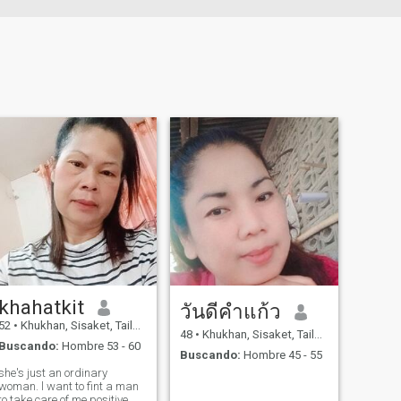
khahatkit
วันดีคำแก้ว
52
•
Khukhan, Sisaket, Tailandia
48
•
Khukhan, Sisaket, Tailandia
Buscando:
Hombre 53 - 60
Buscando:
Hombre 45 - 55
she's just an ordinary
woman. l want to fint a man
to take care of me.positive