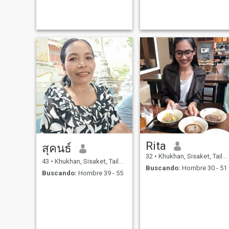
life with me again and if
you're looking for the same
kind of relationship feel free
to reach out and get to kno
Rita
สุคนธ์
32
•
Khukhan, Sisaket, Tailandia
43
•
Khukhan, Sisaket, Tailandia
Buscando:
Hombre 30 - 51
Buscando:
Hombre 39 - 55