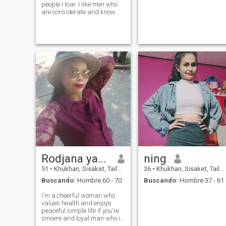
people I love. I like men who
are considerate and know
how to make women smile. I
don't need luxury, I just want
to feel cared for. I want a
relationship where we take
care of each other with love
Rodjana yana
ning
51
•
Khukhan, Sisaket, Tailandia
36
•
Khukhan, Sisaket, Tailandia
Buscando:
Hombre 60 - 70
Buscando:
Hombre 37 - 61
I'm a cheerful woman who
values health and enjoys
peaceful simple life if you're
sincere and loyal man who is
ready to share happiness in