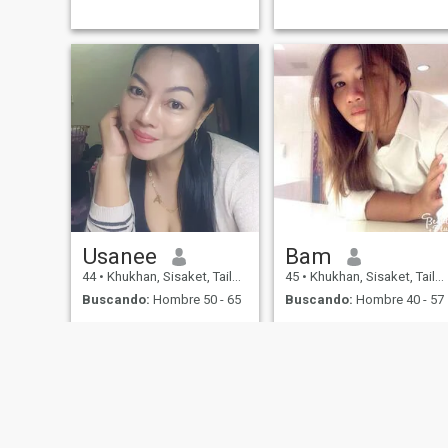
Usanee
Bam
44
•
Khukhan, Sisaket, Tailandia
45
•
Khukhan, Sisaket, Tailandia
Buscando:
Hombre 50 - 65
Buscando:
Hombre 40 - 57
I've been alone for many
ฉันเป็นคนตลก ยิ้มเก่ง คุยเก่ง
years. I want to find someone
ร่าเริ่ง คิดบวก
who has the ability to take
care of me as a husband
and take care of each other.