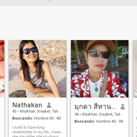
Nathakan
มุกดา สีหานารินทร์
43
•
Khukhan, Sisaket, Tailandia
58
•
Khukhan, Sisaket, Tailandia
Buscando:
Hombre 30 - 80
Buscando:
Hombre 40 - 99
I want to have long
relationship in my life, i have
one daughter she studying