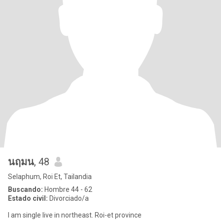
นฤมน
, 48
Selaphum, Roi Et, Tailandia
Buscando:
Hombre 44 - 62
Estado civil:
Divorciado/a
I am single live in northeast. Roi-et province