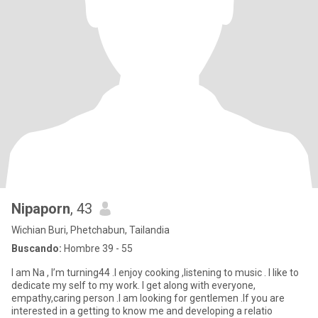
Nipaporn
, 43
Wichian Buri, Phetchabun, Tailandia
Buscando:
Hombre 39 - 55
I am Na , I’m turning44 .I enjoy cooking ,listening to music . I like to
dedicate my self to my work. I get along with everyone,
empathy,caring person .I am looking for gentlemen .If you are
interested in a getting to know me and developing a relatio