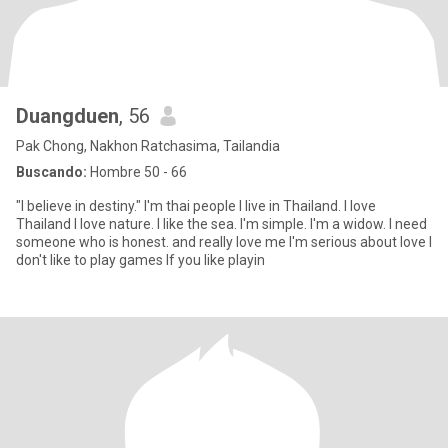
Duangduen
, 56
Pak Chong, Nakhon Ratchasima, Tailandia
Buscando:
Hombre 50 - 66
"I believe in destiny." I'm thai people I live in Thailand. I love
Thailand I love nature. I like the sea. I'm simple. I'm a widow. I need
someone who is honest. and really love me l'm serious about love I
don't like to play games If you like playin