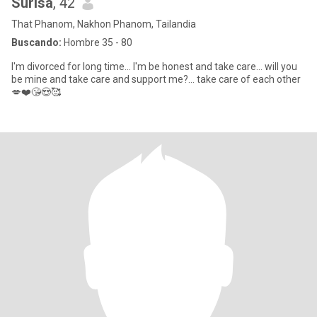
Surisa
, 42
That Phanom, Nakhon Phanom, Tailandia
Buscando:
Hombre 35 - 80
I'm divorced for long time... I'm be honest and take care... will you
be mine and take care and support me?... take care of each other
💋❤️😘😍🥰