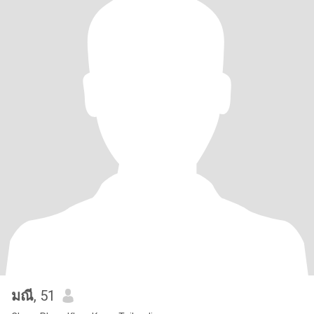
มณี
, 51