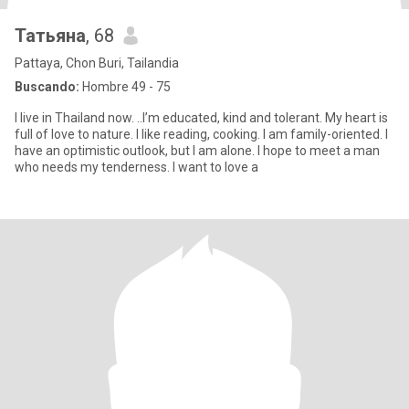
Татьяна
, 68
Pattaya, Chon Buri, Tailandia
Buscando:
Hombre 49 - 75
I live in Thailand now. ..I’m educated, kind and tolerant. My heart is
full of love to nature. I like reading, cooking. I am family-oriented. I
have an optimistic outlook, but I am alone. I hope to meet a man
who needs my tenderness. I want to love a