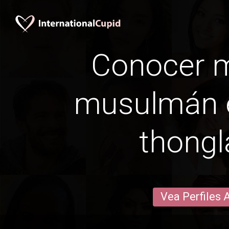
Conocer 
musulmán 
thong
Vea Perfiles 