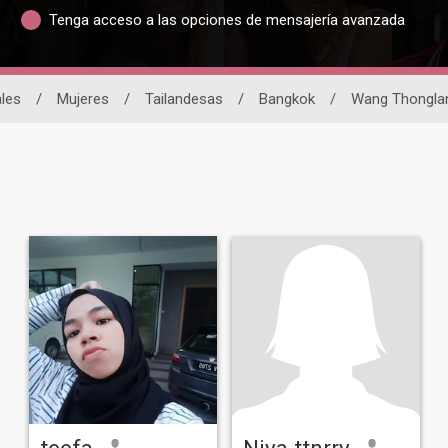
Tenga acceso a las opciones de mensajería avanzada
ales
/
Mujeres
/
Tailandesas
/
Bangkok
/
Wang Thongla
teefa
Niya ttnrry