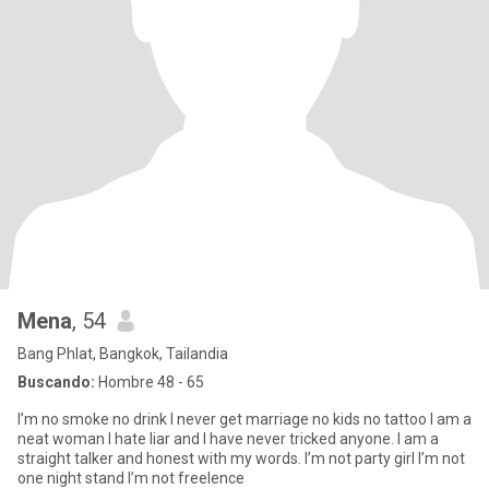
Mena
, 54
Bang Phlat, Bangkok, Tailandia
Buscando:
Hombre 48 - 65
I’m no smoke no drink I never get marriage no kids no tattoo I am a
neat woman I hate liar and I have never tricked anyone. I am a
straight talker and honest with my words. I’m not party girl I’m not
one night stand I’m not freelence