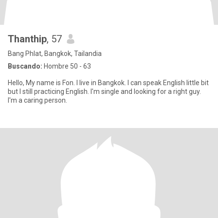
Thanthip
, 57
Bang Phlat, Bangkok, Tailandia
Buscando:
Hombre 50 - 63
Hello, My name is Fon. I live in Bangkok. I can speak English little bit
but I still practicing English. I'm single and looking for a right guy.
I'm a caring person.