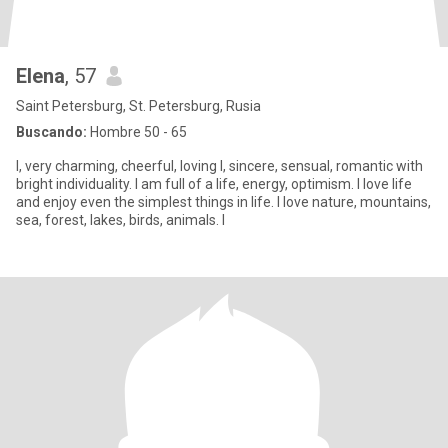
Elena
, 57
Saint Petersburg, St. Petersburg, Rusia
Buscando:
Hombre 50 - 65
I, very charming, cheerful, loving l, sincere, sensual, romantic with
bright individuality. I am full of a life, energy, optimism. I love life
and enjoy even the simplest things in life. I love nature, mountains,
sea, forest, lakes, birds, animals. I