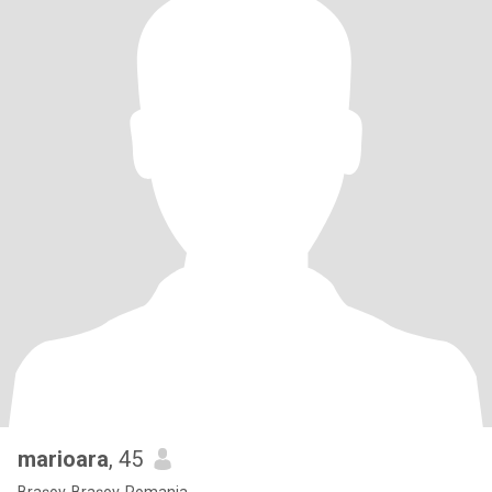
marioara
, 45