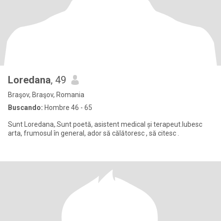
Loredana
, 49
Braşov, Braşov, Romania
Buscando:
Hombre 46 - 65
Sunt Loredana,.Sunt poetă, asistent medical și terapeut.Iubesc
arta, frumosul în general, ador să călătoresc , să citesc .