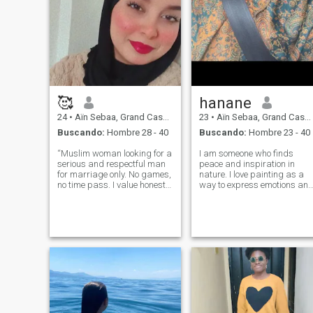
🥰
hanane
24
•
Aïn Sebaa, Grand Casablanca, Marruecos
23
•
Aïn Sebaa, Grand Casablanca, Marruecos
Buscando:
Hombre 28 - 40
Buscando:
Hombre 23 - 40
“Muslim woman looking for a
I am someone who finds
serious and respectful man
peace and inspiration in
for marriage only. No games,
nature. I love painting as a
no time pass. I value honesty,
way to express emotions an
loyalty and a man who fears
capture beauty beyond
Allah and takes
words. Books are an
responsibility. Important
essential part of my life,
question: What does being a
especially fantasy stories
good, loyal and responsible
that allow me to escape into
husband
imaginative worlds.