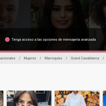
Tenga acceso a las opciones de mensajería avanzada
nacionales
/
Mujeres
/
Marroquíes
/
Grand Casablanca
/