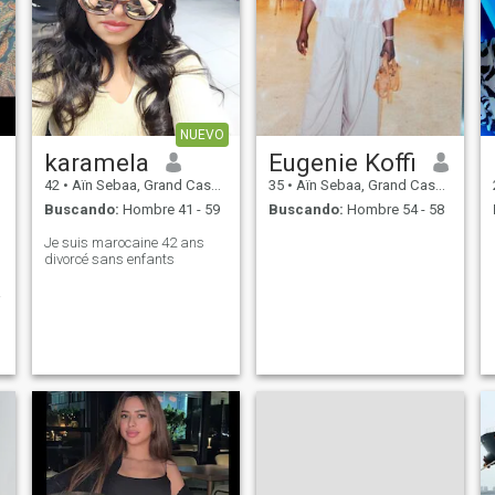
NUEVO
karamela
Eugenie Koffi
42
•
Aïn Sebaa, Grand Casablanca, Marruecos
35
•
Aïn Sebaa, Grand Casablanca, Marruecos
Buscando:
Hombre 41 - 59
Buscando:
Hombre 54 - 58
Je suis marocaine 42 ans
divorcé sans enfants
d