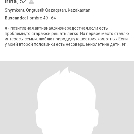
Irina
, 52
Shymkent, Ongtüstik Qazaqstan, Kazakastan
Buscando:
Hombre 49 - 64
я - позитивная,активная,жизнерадостная,если есть
проблемы,то стараюсь решать легко .На первое место ставлю
интересы семьи, люблю природу,путешествия,животных.Если
у моей второй половинки есть несовершеннолетние дети ,это
не помеха. Семья - это счасть