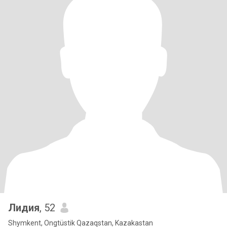
Лидия
, 52
Shymkent, Ongtüstik Qazaqstan, Kazakastan