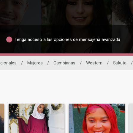
Tenga acceso a las opciones de mensajería avanzada
acionales
/
Mujeres
/
Gambianas
/
Western
/
Sukuta
/