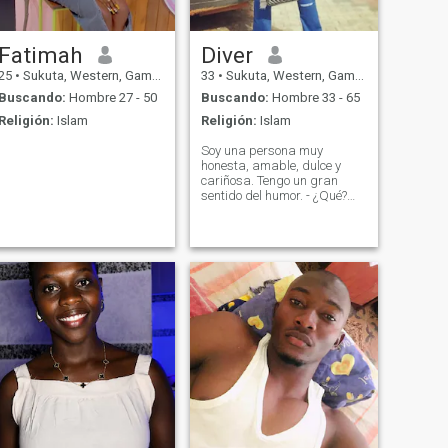
Fatimah
Diver
25
•
Sukuta, Western, Gambia
33
•
Sukuta, Western, Gambia
Buscando:
Hombre 27 - 50
Buscando:
Hombre 33 - 65
Religión:
Islam
Religión:
Islam
Soy una persona muy
honesta, amable, dulce y
cariñosa. Tengo un gran
sentido del humor. - ¿Qué?
Me encanta el amor, soy muy
apasionado, un go getter y
orientado a la familia.