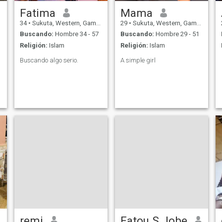
Fatima
Mama
34
•
Sukuta, Western, Gambia
29
•
Sukuta, Western, Gambia
Buscando:
Hombre 34 - 57
Buscando:
Hombre 29 - 51
Religión:
Islam
Religión:
Islam
Buscando algo serio.
A simple girl
remi
Fatou S Jobe