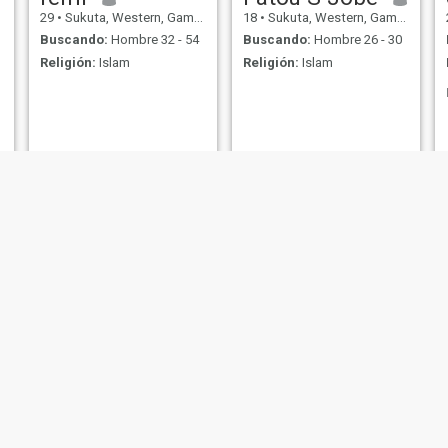
29
•
Sukuta, Western, Gambia
18
•
Sukuta, Western, Gambia
Buscando:
Hombre 32 - 54
Buscando:
Hombre 26 - 30
Religión:
Islam
Religión:
Islam
fatima
sohna
35
•
Sukuta, Western, Gambia
40
•
Sukuta, Western, Gambia