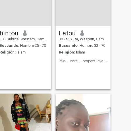
bintou
Fatou
30
•
Sukuta, Western, Gambia
30
•
Sukuta, Western, Gambia
Buscando:
Hombre 25 - 70
Buscando:
Hombre 32 - 70
Religión:
Islam
Religión:
Islam
love......care......respect..loyal......honest...truth