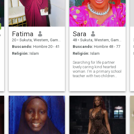
Fatima
Sara
20
•
Sukuta, Western, Gambia
48
•
Sukuta, Western, Gambia
Buscando:
Hombre 20 - 41
Buscando:
Hombre 48 - 77
Religión:
Islam
Religión:
Islam
Searching for life partner
lovely caring kind hearted
woman. I'm a primary school
teacher with two children
searching for real love. We
can video call on WhatsApp
to prove that we both are
real. You are free to text me if
you are around my age or
abo