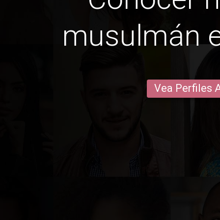
musulmán e
Vea Perfiles 