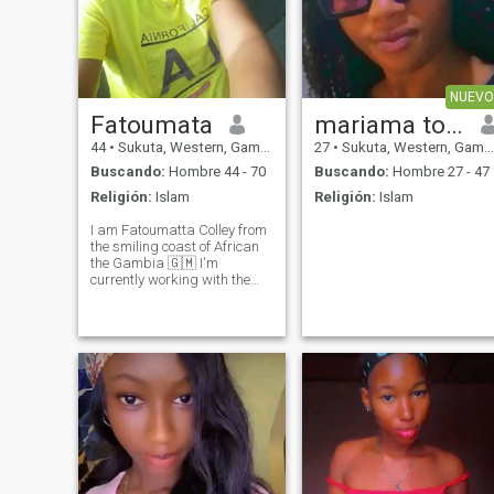
NUEVO
Fatoumata
mariama touray
44
•
Sukuta, Western, Gambia
27
•
Sukuta, Western, Gambia
Buscando:
Hombre 44 - 70
Buscando:
Hombre 27 - 47
Religión:
Islam
Religión:
Islam
I am Fatoumatta Colley from
the smiling coast of African
the Gambia 🇬🇲 I'm
currently working with the
Government of The Gambia
Prisons Service as an
experience Prison officer
accountant by profession. I
was first married to a
colleague one Police o