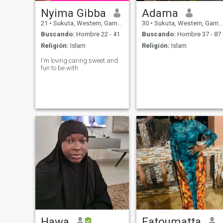
Nyima Gibba
Adama
21
•
Sukuta, Western, Gambia
30
•
Sukuta, Western, Gambia
Buscando:
Hombre 22 - 41
Buscando:
Hombre 37 - 87
Religión:
Islam
Religión:
Islam
I'm loving caring sweet and
fun to be with
Hawa
Fatoumatta