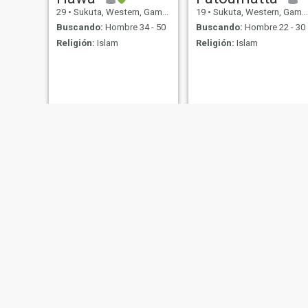
29
•
Sukuta, Western, Gambia
19
•
Sukuta, Western, Gambia
Buscando:
Hombre 34 - 50
Buscando:
Hombre 22 - 30
Religión:
Islam
Religión:
Islam
Nfamara Jammeh
Alieu
45
•
Sukuta, Western, Gambia
25
•
Sukuta, Western, Gambia