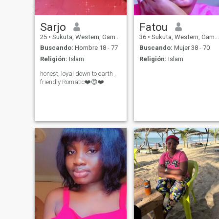
Sarjo
Fatou
25
•
Sukuta, Western, Gambia
36
•
Sukuta, Western, Gambia
Buscando:
Hombre 18 - 77
Buscando:
Mujer 38 - 70
Religión:
Islam
Religión:
Islam
honest, loyal down to earth ,
friendly Romatic❤️😍❤️