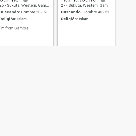
25
•
Sukuta, Western, Gambia
27
•
Sukuta, Western, Gambia
Buscando:
Hombre 28 - 51
Buscando:
Hombre 40 - 53
Religión:
Islam
Religión:
Islam
I'm from Gambia
SIGUIENTE
Fatima Manneh
22
•
Sukuta, Western, Gambia