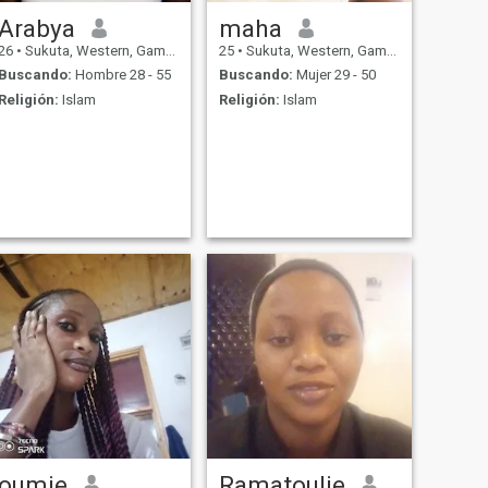
Arabya
maha
26
•
Sukuta, Western, Gambia
25
•
Sukuta, Western, Gambia
Buscando:
Hombre 28 - 55
Buscando:
Mujer 29 - 50
Religión:
Islam
Religión:
Islam
oumie
Ramatoulie