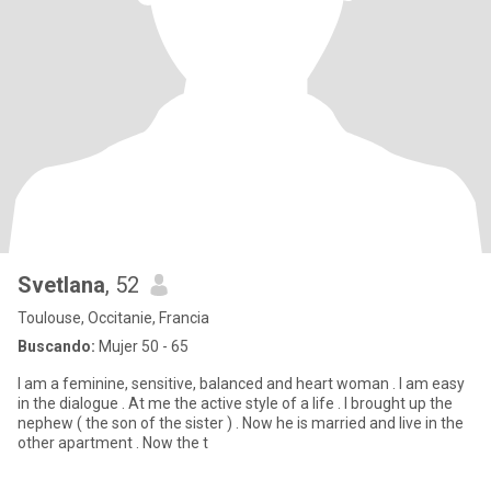
Svetlana
, 52
Toulouse, Occitanie, Francia
Buscando:
Mujer 50 - 65
I am a feminine, sensitive, balanced and heart woman . I am easy
in the dialogue . At me the active style of a life . I brought up the
nephew ( the son of the sister ) . Now he is married and live in the
other apartment . Now the t