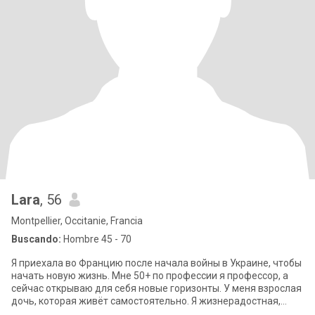
Lara
, 56
Montpellier, Occitanie, Francia
Buscando:
Hombre 45 - 70
Я приехала во Францию после начала войны в Украине, чтобы
начать новую жизнь. Мне 50+ по профессии я профессор, а
сейчас открываю для себя новые горизонты. У меня взрослая
дочь, которая живёт самостоятельно. Я жизнерадостная,
семейная, добрая и це