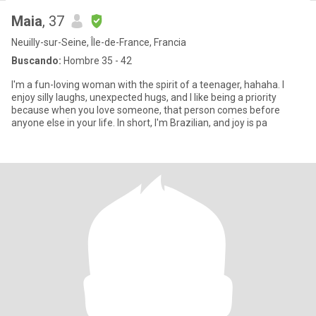
Maia
, 37
Neuilly-sur-Seine, Île-de-France, Francia
Buscando:
Hombre 35 - 42
I'm a fun-loving woman with the spirit of a teenager, hahaha. I
enjoy silly laughs, unexpected hugs, and I like being a priority
because when you love someone, that person comes before
anyone else in your life. In short, I'm Brazilian, and joy is pa