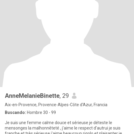
AnneMelanieBinette
, 29
Aix-en-Provence, Provence-Alpes-Côte d'Azur, Francia
Buscando:
Hombre 30 - 99
Je suis une femme calme douce et sérieuse je déteste le
mensonges la malhonnêteté , j'aime le respect d'autrui je suis
franche et très sérieuse j'aime beaucoup rigolo et plaisanter je