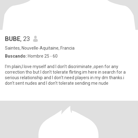
BUBE
, 23
Saintes, Nouvelle-Aquitaine, Francia
Buscando:
Hombre 25 - 60
I'm plain,I love myself and I don't discriminate ,open for any
correction tho but I don't tolerate flirting.im here in search for a
serious relationship and I don't need players in my dm thanks.i
don't sent nudes and I don't tolerate sending me nude