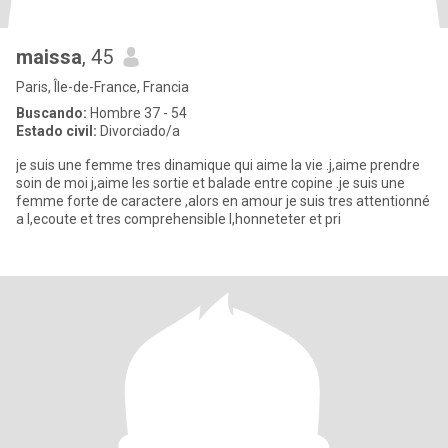
maissa
, 45
Paris, Île-de-France, Francia
Buscando:
Hombre 37 - 54
Estado civil:
Divorciado/a
je suis une femme tres dinamique qui aime la vie .j,aime prendre
soin de moi j,aime les sortie et balade entre copine .je suis une
femme forte de caractere ,alors en amour je suis tres attentionné
a l,ecoute et tres comprehensible l,honneteter et pri