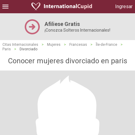
Ingresar
Afiliese Gratis
¡Conozca Solteros Internacionales!
Citas Internacionales
>
Mujeres
>
Francesas
>
Île-de-France
>
Paris
>
Divorciado
Conocer mujeres divorciado en paris