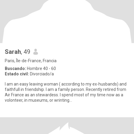
Sarah
, 49
Paris, Île-de-France, Francia
Buscando:
Hombre 40 - 60
Estado civil:
Divorciado/a
I am an easy leaving woman ( according to my ex-husbands) and
faithfull in friendship. I am a family person. Recently retired from
Air France as an stewardess. I spend most of my time now as a
volonteer, in museums, or wrinting...