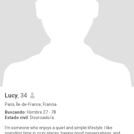
Lucy
, 34
Paris, Île-de-France, Francia
Buscando:
Hombre 27 - 78
Estado civil:
Divorciado/a
I’m someone who enjoys a quiet and simple lifestyle. I like
spending time in cozy places, having good conversations, and