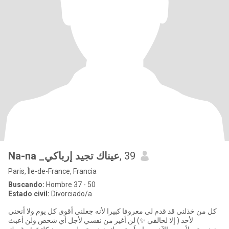
Na-na _عيناك تجيد إرباكي
, 39
Paris, Île-de-France, Francia
Buscando:
Hombre 37 - 50
Estado civil:
Divorciado/a
كل من خذلني قد قدم لي معروفا كبيرا لأنه جعلني أقوى كل يوم ولا أنحني
لأحد ( إلا لخالقي ✨) لن أغير من نفسي لأجل أي شخص ولن أعبث