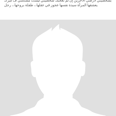
بشخصيتي لأرضي الآخرين إن لَم تعجبك شخصيتي ليست مشكلتيّ ف غيرك
يعشقها المرأة سيدة نفسها عجوز في عقلها،، طفلة بروحها،، رجل