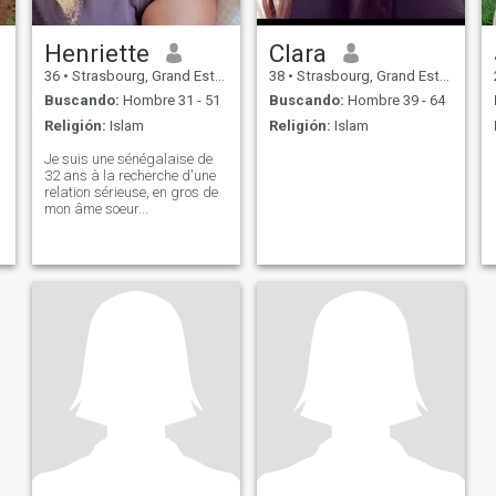
Henriette
Clara
36
•
Strasbourg, Grand Est, Francia
38
•
Strasbourg, Grand Est, Francia
Buscando:
Hombre 31 - 51
Buscando:
Hombre 39 - 64
Religión:
Islam
Religión:
Islam
Je suis une sénégalaise de
32 ans à la recherche d'une
relation sérieuse, en gros de
mon âme soeur...
a