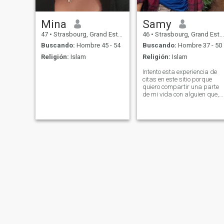
Mina
Samy
47
•
Strasbourg, Grand Est, Francia
46
•
Strasbourg, Grand Est, Francia
Buscando:
Hombre 45 - 54
Buscando:
Hombre 37 - 50
Religión:
Islam
Religión:
Islam
Intento esta experiencia de
citas en este sitio porque
quiero compartir una parte
de mi vida con alguien que,
como yo, busca una relación
seria y respetuosa. Me gust
viajar, trabajar en
cooperación internacional o
en ayuda humanitaria. Soy
bastante fácil de vivir pero
tengo un lado aventurero y
me gusta ir descubriendo
nuevos horizontes y nuevas
personas.