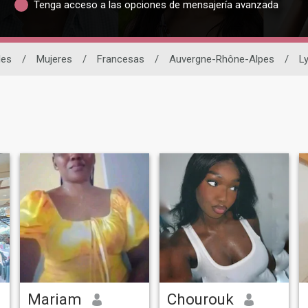
Tenga acceso a las opciones de mensajería avanzada
les
/
Mujeres
/
Francesas
/
Auvergne-Rhône-Alpes
/
L
Mariam
Chourouk