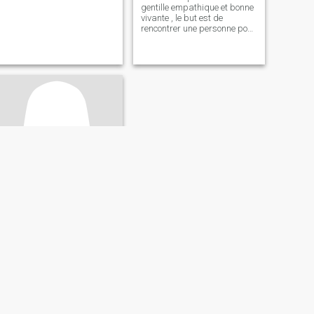
gentille empathique et bonne
vivante , le but est de
rencontrer une personne pour
passer de bon moment
voyager être heureux et
regarder dans la même
direction
Line
28
•
Lyon, Auvergne-Rhône-Alpes, Francia
Buscando:
Hombre 29 - 51
Religión:
Islam
Je suis une femme donc je
suis compliquer.