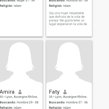
Buscando:
Mujer 31 - 54
Buscando:
Hombre 50 - 59
Religión:
Islam
Religión:
Islam
Soy una mujer respetable
que disfruta de la vida de
pareja. Me gusta tener un
lugar especial en la vida de
mi pareja y no quiero
involucrarme en una relación
con un hombre más joven.
Amira
Faty
30
•
Lyon, Auvergne-Rhône-Alpes, Francia
36
•
Lyon, Auvergne-Rhône-Alpes, Francia
Buscando:
Hombre 29 - 38
Buscando:
Hombre 37 - 56
Religión:
Islam
Religión:
Islam