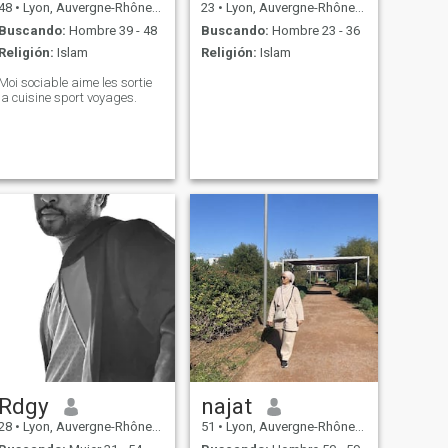
48
•
Lyon, Auvergne-Rhône-Alpes, Francia
23
•
Lyon, Auvergne-Rhône-Alpes, Francia
Buscando:
Hombre 39 - 48
Buscando:
Hombre 23 - 36
Religión:
Islam
Religión:
Islam
Moi sociable aime les sortie
la cuisine sport voyages.
Rdgy
najat
28
•
Lyon, Auvergne-Rhône-Alpes, Francia
51
•
Lyon, Auvergne-Rhône-Alpes, Francia