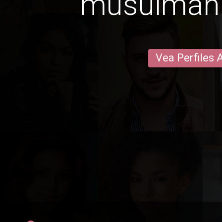
musulmán 
Vea Perfiles 