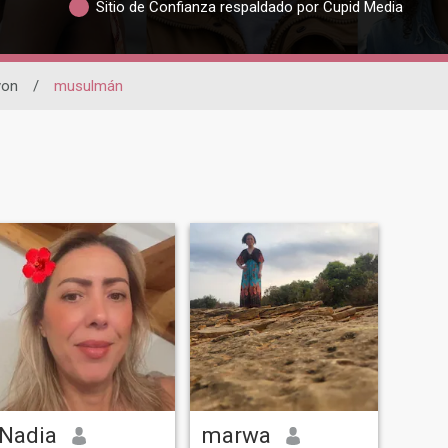
Sitio de Confianza respaldado por Cupid Media
yon
/
musulmán
Nadia
marwa