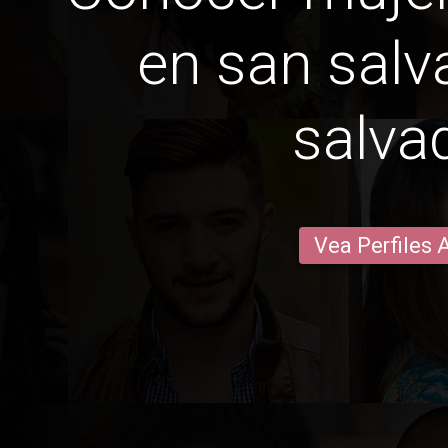
en san salv
salva
Vea Perfiles 