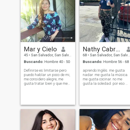
Mar y Cielo
Nathy Cabrera
45
•
San Salvador, San Salvador, El Salvador
68
•
San Salvador, San Salvador, El Salvador
Buscando:
Hombre 40 - 50
Buscando:
Hombre 56 - 68
Definirse es limitarse pero
aprendo Inglés. me gusta
puedo hablar un poco de mi,
nadar. me gusta la música.
me considero alegre, me
me gusta cocinar. no me
gusta tratar bien y que me
gusta la soledad. por eso me
traten bien, me gustan los
quiero casar tengo diez años
detalles y q sean unos
de estar viuda : buscó hun
caballeros, no juegos por
caballero amoroso de buen
favor y enviar interes solo con
carácter. y se quiera .casar.
foto.Creo en Dios sobre todas
viudo. no divorciodado.
las cosas y creo en el
respeto, amor, fidelidad y
lealtad. Soñadora, sociable,
sincera, me gusta hacer
deporte, bailar ,cantar , reir,