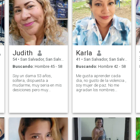
Judith
Karla
54
•
San Salvador, San Salvador, El Salvador
41
•
San Salvador, San Salvador, El Salvador
Buscando:
Hombre 45 - 58
Buscando:
Hombre 42 - 58
Soy un dama 53 años,
Me gusta aprender cada
soltera, dispuesta a
dia, no gusto de la violencia ,
mudarme, muy seria en mis
soy mujer de paz. No me
desiciones pero muy
agradan los nombres
amigable con las personas,
menores de 40 años. No me
requisito, no me gusta que
interesan los de África,
me presionen, por fabor si
Egipto, India, Turquía, irán,
son personas de 50 a 60
Arabia Saudita, y demás
años, creo que ya no
orientales, tampoco de
estamos para perder el
Venezuela o de algún otro
tiempo, me molesta mucho
país sudamericano. No me
las personas amargadas, si
agradan los hombres con
usted no tiene paciencia
demasiado apego a sus
para que le respondan un
hijos o a su madre, todo con