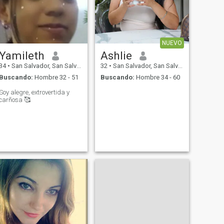
NUEVO
Yamileth
Ashlie
34
•
San Salvador, San Salvador, El Salvador
32
•
San Salvador, San Salvador, El Salvador
Buscando:
Hombre 32 - 51
Buscando:
Hombre 34 - 60
Soy alegre, extrovertida y
carñosa 🥰