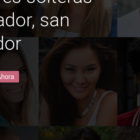
ador, san
dor
Ahora