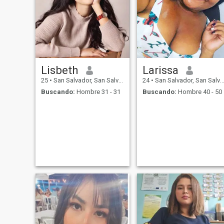
buenas charlas , buena
consejera, amable , me
gusta leer y me encanta
viajar cuando se puede!
Lisbeth
Larissa
25
•
San Salvador, San Salvador, El Salvador
24
•
San Salvador, San Salvador, El Salvador
Buscando:
Hombre 31 - 31
Buscando:
Hombre 40 - 50