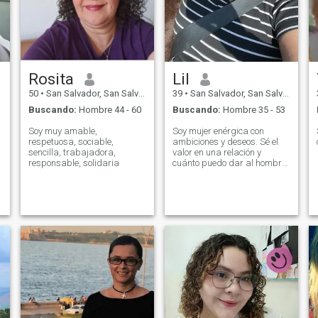
Rosita
Lil
50
•
San Salvador, San Salvador, El Salvador
39
•
San Salvador, San Salvador, El Salvador
Buscando:
Hombre 44 - 60
Buscando:
Hombre 35 - 53
Soy muy amable,
Soy mujer enérgica con
respetuosa, sociable,
ambiciones y deseos. Sé el
sencilla, trabajadora,
valor en una relación y
responsable, solidaria
cuánto puedo dar al hombre.
Soy hermosa, inteligente,
interesante, apasionada,
segura de sí misma. Amo
infinitamente lo que hago: Yo
mismo, mi trabajo, el tiempo
que pasé con seres queridos,
mis pasatiempos, mi vida.
Entonces, ¿quieres disfrutar
de tu vida conmigo? Prometo,
no te arrepentirás!!!