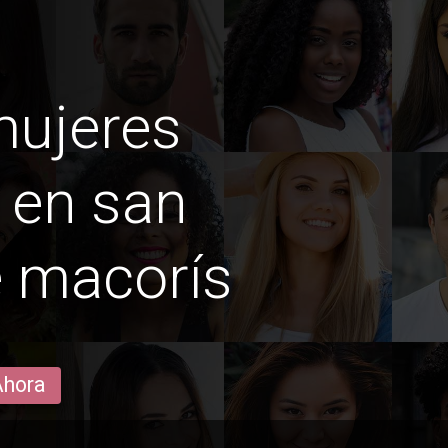
mujeres
 en san
e macorís
Ahora