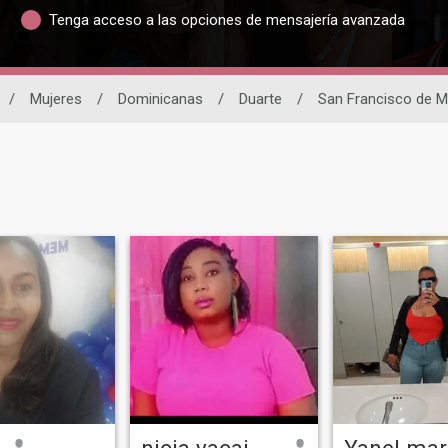
Tenga acceso a las opciones de mensajería avanzada
/
Mujeres
/
Dominicanas
/
Duarte
/
San Francisco de M
nicia yacainte
Yanel mar