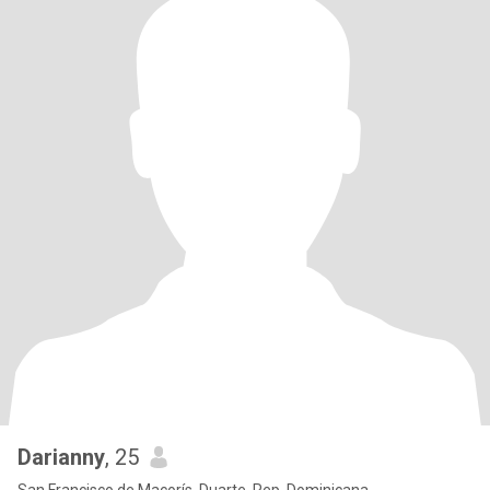
Darianny
, 25