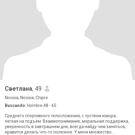
Светлана
, 49
Nicosia, Nicosia, Chipre
Buscando:
Hombre 48 - 65
Среднего спортивного телосложения, с чуством юмора,
легкая на подъём. Взаимопонимание, моральная поддержка,
уверенность в завтрашнем дне, всегда найду чем заняться,
нравится делать что-то полезное. У меня множество