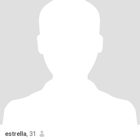
estrella
, 31