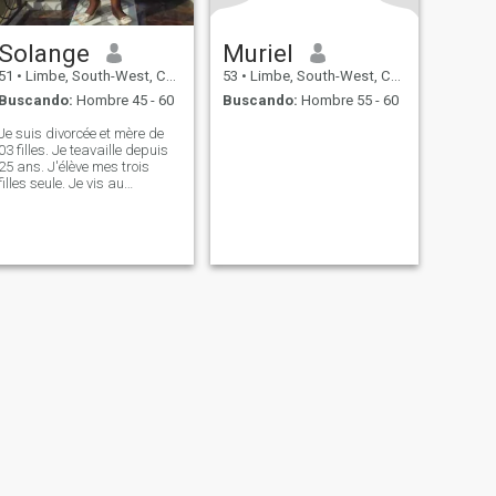
Solange
Muriel
51
•
Limbe, South-West, Camerún
53
•
Limbe, South-West, Camerún
Buscando:
Hombre 45 - 60
Buscando:
Hombre 55 - 60
Je suis divorcée et mère de
03 filles. Je teavaille depuis
25 ans. J'élève mes trois
filles seule. Je vis au
Cameroun et à limbe