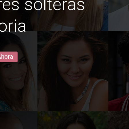
es solteras
oria
Ahora