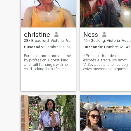
christine
Ness
28
•
Broadford, Victoria, Australia
40
•
Geelong, Victoria, Australia
Buscando:
Hombre 29 - 51
Buscando:
Hombre 32 - 47
Born in uganda and a nurse
* Primero .. Irlandés o
by profession. Honest, kind
escocés al frente, los amo*
and faithful, single with no
\NSoy australiano nacido y
child looking for a life time
estoy buscando a alguien en
partner to share mutual love
el extranjero con quien podrí
and respect. I like to learn
conectarme potencialmente.
about everything, I consider
Buscando charlar con
myself very open minded and
personas afortunadas que
like to learn differe
tengan ideas afines. \N *Si t
he dado como favorito, con
mucho gusto charlaré
contigo 😊