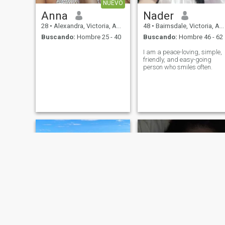
NUEVO
que buscas, por favor no
Anna
Nader
pierdas mi tiempo!!! FYI:
Todas mis fotos son muy
28
•
Alexandra, Victoria, Australia
48
•
Bairnsdale, Victoria, Australia
recientes!
Buscando:
Hombre 25 - 40
Buscando:
Hombre 46 - 62
I am a peace-loving, simple,
friendly, and easy-going
person who smiles often.