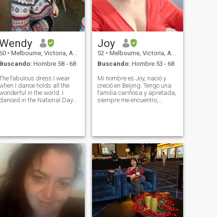
Wendy
Joy
60
•
Melbourne, Victoria, Australia
52
•
Melbourne, Victoria, Australia
Buscando:
Hombre 58 - 68
Buscando:
Hombre 53 - 68
The fabulous dress I wear
Mi nombre es Joy, nació y
when I dance holds all the
creció en Beijing. Tengo una
wonderful in the world. I
familia cariñosa y apretada,
danced in the National Day
siempre me encuentro,
ceremony in Tiananmen
charlo, comer para disfrutar
Square in Beijing, which
del acompañamiento. Me
attracted the attention of
considero todavía joven y
millions of people. I have also
activo, tanto mental como
shone in various dance
físicamente. Aquí estoy
competitions. I
buscando el último amor y el
matrimonio, para caminar
juntos el viaje de la vida,
para compartir la felicidad y
el dolor juntos, la vida
necesita ser compartida. Me
gusta el jardín, caminar,
diseñar, nadar... estoy bien
viajado... he estado en
algunos países en los
últimos años. Espero