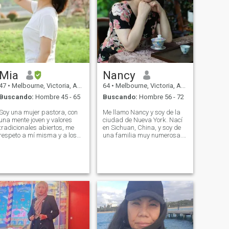
Mia
Nancy
47
•
Melbourne, Victoria, Australia
64
•
Melbourne, Victoria, Australia
Buscando:
Hombre 45 - 65
Buscando:
Hombre 56 - 72
Soy una mujer pastora, con
Me llamo Nancy y soy de la
una mente joven y valores
ciudad de Nueva York. Nací
tradicionales abiertos, me
en Sichuan, China, y soy de
respeto a mí misma y a los
una familia muy numerosa.
demás, y.. Recibí una buena
Yo solía trabajar en un
educación, sé que diferentes
banco, pero ahora estoy
países tienen diferentes
jubilado. Actualmente vivo en
culturas e idiomas, pero
Melbourne, Australia con mi
siento ese amor Puedo
hija. Soy una mujer soleada,
superarlo todo. Estoy
alegre, sana, sincera y
tratando de aprender inglés
amable. Me gusta viajar,
para mejorar la
hacer ejercicio, practicar
conversación entre sí. Me
deportes al aire libre,
encanta la música y.. Bailar
cocinar, artesanías y tejer.
para mantenerme en forma.
Como vivo en Australia la
La paciencia y la
mayor parte del año, me he