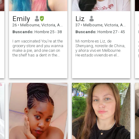
Emily
Liz
26
•
Melbourne, Victoria, Australia
37
•
Melbourne, Victoria, Australia
Buscando:
Hombre 25 - 38
Buscando:
Hombre 27 - 45
I am vaccinated You're at the
Mi nombre es Liz, de
grocery store and you wanna
Shenyang, noreste de China,
make a pie, and one can on
y ahora vivo en Melbourne.
the shelf has a dent in the
He estado viviendo en el
side. A lot of people will
extranjero Durante cuatro
overlook the can, just
años, lo que me hace
grabbing one that's not
enamorarme profundamente
dented and go home. But the
de esta ciudad de la
filling of my can is just fine,
literatura y el arte en el sur
Me gusta mucho el mar y el
cielo azul aquí, y disfruto del
estilo de vida aquí, que hace
Yo más soleado y óptimo. Soy
una sincera amable-atrevió,
entiendo a la chica
agradecida. En mi tiempo
libre, me gusta Lectura,
fitness, viajes, senderismo al
aire libre y fotografía. Tengo
un gran interés en la historia
y espero tener el
Oportunidad de visitar sitios