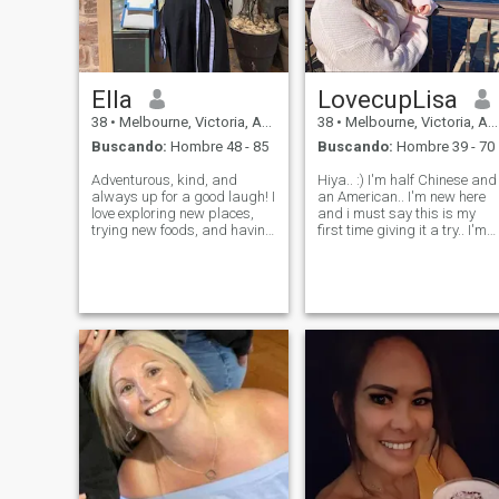
Ella
LovecupLisa
38
•
Melbourne, Victoria, Australia
38
•
Melbourne, Victoria, Australia
Buscando:
Hombre 48 - 85
Buscando:
Hombre 39 - 70
Adventurous, kind, and
Hiya.. :) I'm half Chinese and
always up for a good laugh! I
an American.. I'm new here
love exploring new places,
and i must say this is my
trying new foods, and having
first time giving it a try.. I'm
deep conversations. Whether
quite shy and indoor person,
it's a cozy night in or a
I'm an ambivert.. I like
spontaneous road trip, I'm
animals and i love to spend
all about making great
time at the beach side.
memories. Looking for
Walking barefooted on the b
someone who’s f