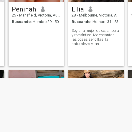
históricos alrededor del
Peninah
Lilia
mundo. Tengo un par de
buenos en encontrar ojos
25
•
Mansfield, Victoria, Australia
28
•
Melbourne, Victoria, Australia
hermosos, dicen los amigos
Buscando:
Hombre 29 - 50
Buscando:
Hombre 31 - 53
Mis ojos son muy hermosos.
Espero que los encuentre con
Soy una mujer dulce, sincera
estos hermosos ojos
y romántica. Me encantan
las cosas sencillas, la
naturaleza y las
conversaciones profundas.
Creo en la honestidad, la
lealtad y los verdaderos
sentimientos.