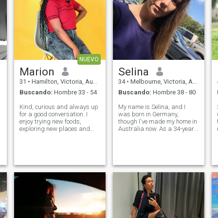
NUEVO
Marion
Selina
31
•
Hamilton, Victoria, Australia
34
•
Melbourne, Victoria, Australia
Buscando:
Hombre 33 - 54
Buscando:
Hombre 38 - 80
Kind, curious and always up
My name is Selina, and I
for a good conversation. I
was born in Germany,
enjoy trying new foods,
though I've made my home in
exploring new places and
Australia now. As a 34-year-
laughing until my cheeks
old woman, I've come to value
hurt. I'm looking for someone
authentic connections in my
who's honest, emotionally
life. I find it challenging to be
mature and ready to build
around people who carry
something real. Bonus points
negative energy or are not
if you can
genui