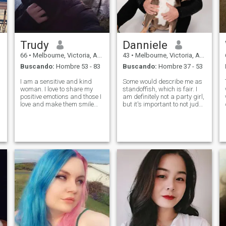
Baileys. Como los colores
brillantes, el verano, la playa
y los bikinis. Me encantan los
trópicos y el snorkel. Como la
sensación de seda en mi piel
Trudy
Danniele
y el olor de los perfumes
franceses. Mi pasión es
66
•
Melbourne, Victoria, Australia
43
•
Melbourne, Victoria, Australia
viajar, especialmente a
Buscando:
Hombre 53 - 83
Buscando:
Hombre 37 - 53
Europa, particularmente a
Italia.
I am a sensitive and kind
Some would describe me as
woman. I love to share my
standoffish, which is fair. I
positive emotions and those I
am definitely not a party girl,
love and make them smile
but it's important to not judge
and feel good. I would
a book by it's cover. I value
describe myself as warm,
intelligence and the pursuit of
compassionate and
my own evolution. We are in a
independent woman who
constant state of motion and
values both meaningful
evoluti
connections and personal
growth.