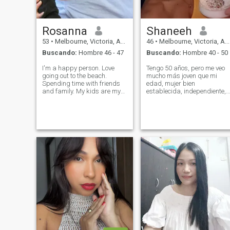
Rosanna
Shaneeh
53
•
Melbourne, Victoria, Australia
46
•
Melbourne, Victoria, Australia
Buscando:
Hombre 46 - 47
Buscando:
Hombre 40 - 50
I'm a happy person. Love
Tengo 50 años, pero me veo
going out to the beach.
mucho más joven que mi
Spending time with friends
edad, mujer bien
and family. My kids are my
establecida, independiente,
whole world. I'm loving,
cariñosa, cariñosa y muy
caring, romantic very
cariñosa. Vivo un estilo de
passionate, loyal. Not into
vida activo y siempre me he
mind games. Honesty is
cuidado y me enorgullece de
everything.. I love going for
cómo me veo. Me gusta
walks . I'm lots
bailar e ir al gimnasio. Viajo
mucho y visito lugares en los
que no he estado. Soy una
persona tranquila, dte y de
la gente. Me gusta tratar a
la gente como quiero ser
tratado. Puedo ser serio pero
al mismo tiempo todavía sé
cómo disfrutar la vida al
máximo. La familia y los
amigos son importantes
para mí. Estoy buscando
una relación seria. Si no es lo