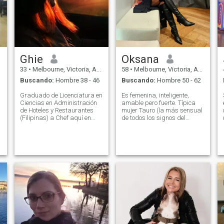
Ghie
Oksana
33
•
Melbourne, Victoria, Australia
58
•
Melbourne, Victoria, Australia
Buscando:
Hombre 38 - 46
Buscando:
Hombre 50 - 62
Graduado de Licenciatura en
Es femenina, inteligente,
Ciencias en Administración
amable pero fuerte. Típica
de Hoteles y Restaurantes
mujer Tauro (la más sensual
(Filipinas) a Chef aquí en
de todos los signos del
a
Melbourne -Australia, un
zodiaco). ¡Activo, prefiere un
hotelero, le encanta conducir
estilo de vida saludable pero
en mi tiempo libre
el amor también trata! Bien
(especialmente en coche
educado, aficionado a las
e
largo) ama la música, le
artes, la historia, la música
encanta ir a la montaña y
(adoro el violín y el piano).
las playas. Amo tanto la
Disfrute de las visitas a
naturaleza. Y también me
museos, espectáculos,
encanta cocinar, aventurero,
restaurantes, bares y
me encanta experimentar
clubes. Como descubrir
cosas nuevas.
nuevos lugares pero tener
viejos favoritos. Me encanta
el café, el chocolate negro, el
Rosé, el Aperol Spritz, el