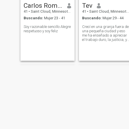
Carlos Romero
Tev
41
•
Saint Cloud, Minnesota, Estados Unidos
41
•
Saint Cloud, Minnesota, Estados Unidos
Buscando:
Mujer 23 - 41
Buscando:
Mujer 29 - 44
Soy razonable sencillo Alegre
Crecí en una granja fuera de
respetuoso y soy feliz
una pequeña ciudad y eso
me ha enseñado a apreciar
el trabajo duro, la justicia, y
a disfrutar de las cosas
simples en la vida. Mi
familia es maravillosa y
atesora cada momento que
puedo pasar con mis
sobrinos y sobrinas. Me
encanta viajar y espero que
algunas de mis mejores
aventuras todavía están por
delante de mí.
ben
Jason