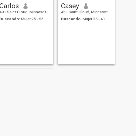
Carlos
Casey
49
•
Saint Cloud, Minnesota, Estados Unidos
42
•
Saint Cloud, Minnesota, Estados Unidos
Buscando:
Mujer 25 - 52
Buscando:
Mujer 35 - 43
SIGUIENTE
Jeff