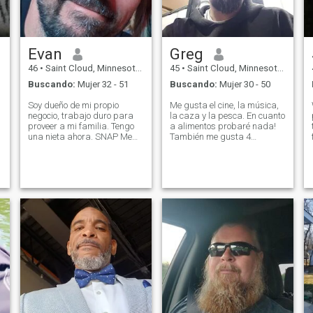
Evan
Greg
46
•
Saint Cloud, Minnesota, Estados Unidos
45
•
Saint Cloud, Minnesota, Estados Unidos
Buscando:
Mujer 32 - 51
Buscando:
Mujer 30 - 50
Soy dueño de mi propio
Me gusta el cine, la música,
negocio, trabajo duro para
la caza y la pesca. En cuanto
proveer a mi familia. Tengo
a alimentos probaré nada!
una nieta ahora. SNAP Me
También me gusta 4
quedo muy ocupado, Evan
Wheeling, ir al cine!
contenido en la vida, pero me
encantaría encontrar un
verdadero socio Beutz