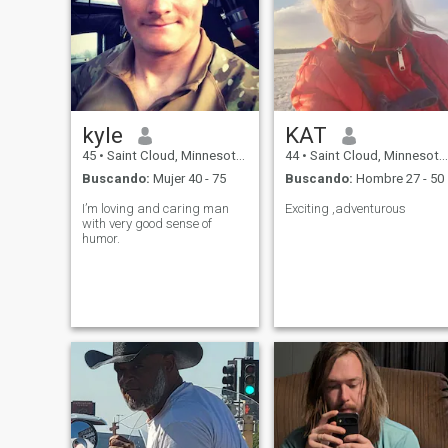
kyle
KAT
45
•
Saint Cloud, Minnesota, Estados Unidos
44
•
Saint Cloud, Minnesota, Estados Unidos
Buscando:
Mujer 40 - 75
Buscando:
Hombre 27 - 50
I’m loving and caring man
Exciting ,adventurous
with very good sense of
humor.