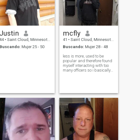
Justin
mcfly
44
•
Saint Cloud, Minnesota, Estados Unidos
41
•
Saint Cloud, Minnesota, Estados Unidos
Buscando:
Mujer 25 - 50
Buscando:
Mujer 28 - 48
less is more, used to be
popular and therefore found
myself interacting with too
many officers so i basically
got upset and quit everything
until now that im finally
ready to adult again!)