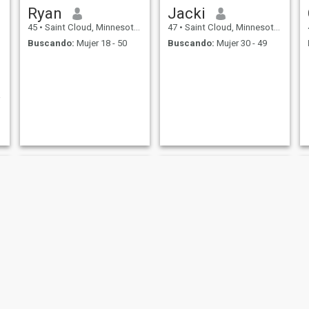
Ryan
Jacki
45
•
Saint Cloud, Minnesota, Estados Unidos
47
•
Saint Cloud, Minnesota, Estados Unidos
Buscando:
Mujer 18 - 50
Buscando:
Mujer 30 - 49
Miguel
Buck