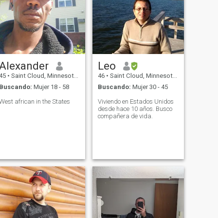
Alexander
Leo
45
•
Saint Cloud, Minnesota, Estados Unidos
46
•
Saint Cloud, Minnesota, Estados Unidos
Buscando:
Mujer 18 - 58
Buscando:
Mujer 30 - 45
West african in the States
Viviendo en Estados Unidos
desde hace 10 años. Busco
compañera de vida.