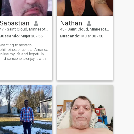
Sabastian
Nathan
47
•
Saint Cloud, Minnesota, Estados Unidos
45
•
Saint Cloud, Minnesota, Estados Unidos
Buscando:
Mujer 30 - 55
Buscando:
Mujer 30 - 50
Wanting to move to
phillipines or central America
to live my life and hopefully
find someone to enjoy it with.