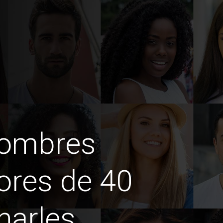
hombres
ores de 40
harles