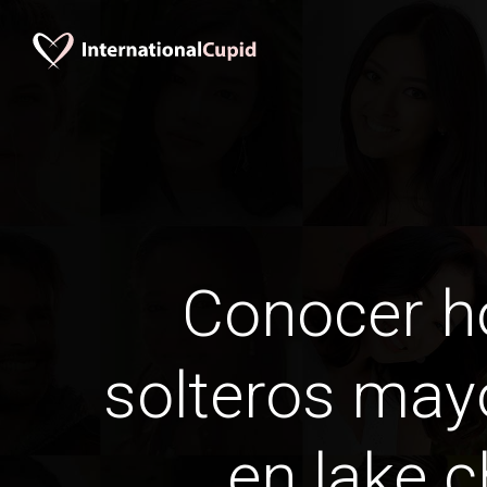
Conocer 
solteros may
en lake c