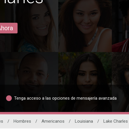
Ahora
Tenga acceso a las opciones de mensajería avanzada
es
/
Hombres
/
Americanos
/
Louisiana
/
Lake Charles