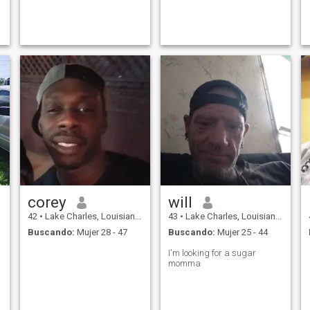
corey
will
42
•
Lake Charles, Louisiana, Estados Unidos
43
•
Lake Charles, Louisiana, Estados Unidos
Buscando:
Mujer 28 - 47
Buscando:
Mujer 25 - 44
I'm looking for a sugar
momma