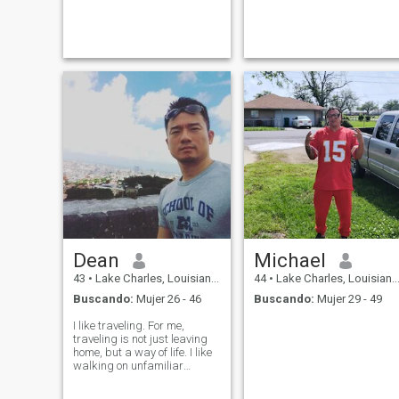
Dean
Michael
43
•
Lake Charles, Louisiana, Estados Unidos
44
•
Lake Charles, Louisiana, Estados Unidos
Buscando:
Mujer 26 - 46
Buscando:
Mujer 29 - 49
I like traveling. For me,
traveling is not just leaving
home, but a way of life. I like
walking on unfamiliar
streets and feeling the
collision of different cultures.