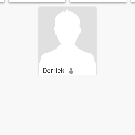
Derrick
44
•
Lake Charles, Louisiana, Estados Unidos
Buscando:
Mujer 26 - 45
Loyal, adventurous,
trustworthy, faithful, I'm sexy,